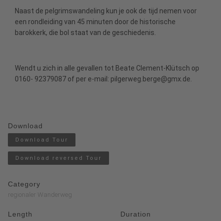
Naast de pelgrimswandeling kun je ook de tijd nemen voor
een rondleiding van 45 minuten door de historische
barokkerk, die bol staat van de geschiedenis.
Wendt u zich in alle gevallen tot Beate Clement-Klütsch op
0160- 92379087 of per e-mail: pilgerweg.berge@gmx.de.
Download
Download Tour
Download reversed Tour
Category
regionaler Wanderweg
Length
Duration