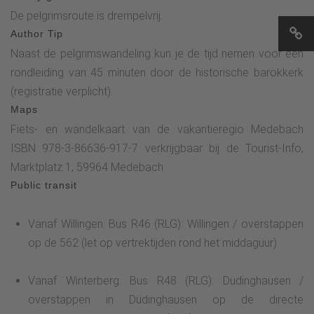
250 meter over een vlakke, geasfalteerde weg richting het
De pelgrimsroute is drempelvrij.
einde van Roninghausen bereikt de pelgrim de grot. Deze
Author Tip
grot, gebouwd in een gesloten, half-elliptische vorm,
Naast de pelgrimswandeling kun je de tijd nemen voor een
herbergt een originele afbeelding van de 'Madonna van
rondleiding van 45 minuten door de historische barokkerk
Fatima'.
(registratie verplicht).
Maps
Fiets- en wandelkaart van de vakantieregio Medebach
ISBN 978-3-86636-917-7 verkrijgbaar bij de Tourist-Info,
Marktplatz 1, 59964 Medebach.
Public transit
Vanaf Willingen: Bus R46 (RLG): Willingen / overstappen
op de 562 (let op vertrektijden rond het middaguur)
Vanaf Winterberg: Bus R48 (RLG): Düdinghausen /
overstappen in Düdinghausen op de directe