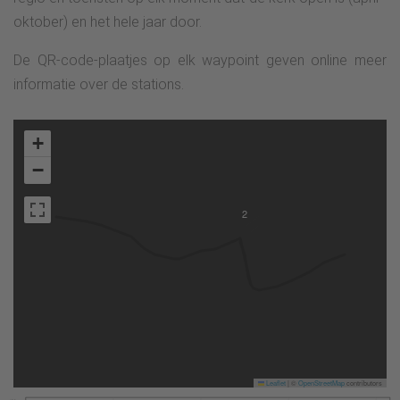
oktober) en het hele jaar door.
De QR-code-plaatjes op elk waypoint geven online meer
informatie over de stations.
+
−
2
Leaflet
|
©
OpenStreetMap
contributors