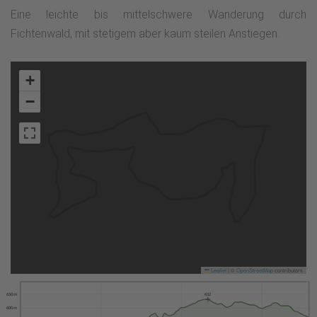
Eine leichte bis mittelschwere Wanderung durch
Fichtenwald, mit stetigem aber kaum steilen Anstiegen.
+
−
Leaflet
|
©
OpenStreetMap
contributors
650 m
632
600 m