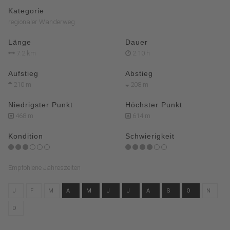
Kategorie
regionaler Wanderweg
Länge
Dauer
7.2 km
2:10 h
Aufstieg
Abstieg
210 m
208 m
Niedrigster Punkt
Höchster Punkt
468 m
614 m
Kondition
Schwierigkeit
Empfohlene Jahreszeiten
J
F
M
A
M
J
J
A
S
O
N
D