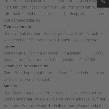
Im Hochsauerlandkreis ist ein Rettungspunktsystem
bergan. Wir bleiben auf diesem Wanderweg bis wir unseren
installiert. Rettungspunkte finden Sie unter anderem auf den
Ausgangspunkt, den Wanderparkplatz „Am Brande“
Informationstafeln der Knotenpunkte und
erreichen.Wer die Wanderung um ca. 2,5 km verlängern
Wanderbeschilderung.
möchte parkt bereits an der Einfahrt zum Wanderparkplatz.
Tipp des Autors
Bei der Anfahrt zum Wanderparkplatz eröffnet sich ein
wunderschöner Panoramablick. Kamera nicht vergessen.
Karten
Wanderkarte Schmallenberger- Sauerland 1: 25.000;
Wanderkarte Gastronomie & Fachgeschäfte 1 : 27.500
Öffentliche Verkehrsmittel
Zum Wanderparkplatz "Am Brande" verkehren keine
öffentlichen Verkehrsmittel.
Anreise
Der Wanderparkplatz "Am Brande liegt zwischen den
Schmallenberger Ortsteilen Werpe und Harbecke. Auf der
Höhe des Berges zweigt die Einfahrt zum Wanderparkplatz