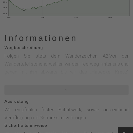
550 m
500 m
477
450 m
0 km
2 km
4 km
6 km
Informationen
Wegbeschreibung
Folgen Sie stets dem Wanderzeichen A2.Vor der
Wandertafel stehend wählen wir den Teerweg hinter uns und
gehen mit ihm abwärts bis wir das „Habecker Kreuz“
erreichen. Hier nehmen wir den ersten Schotterweg rechts.
Wir bleiben bis zu seinem Ende auf dem Wanderweg, der
uns immer leicht ansteigend bis zu „Am Ösenberg“ bringt.
Ausrüstung
Dort wandern wir rechts und biegen an der nächsten
Wir empfehlen festes Schuhwerk, sowie ausreichend
Möglichkeit „Wildacker“ rechts ab.An einem größeren Platz
Verpflegung und Getränke mitzubringen.
mit Schutzhütte „Jägerbänke“ gehen wir mit dem 2ten Weg
Sicherheitshinweise
rechts und wenden uns mit der nächsten Abzweigung links