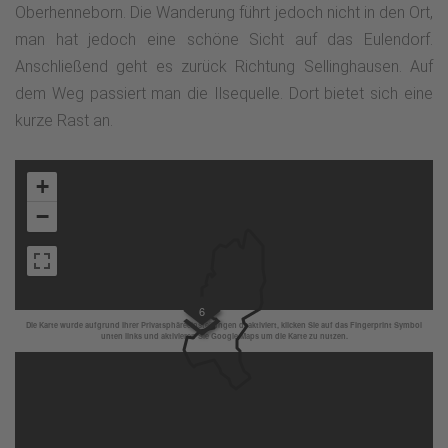
Oberhenneborn. Die Wanderung führt jedoch nicht in den Ort,
man hat jedoch eine schöne Sicht auf das Eulendorf.
Anschließend geht es zurück Richtung Sellinghausen. Auf
dem Weg passiert man die Ilsequelle. Dort bietet sich eine
kurze Rast an.
+
−
6
Die Karte wurde aufgrund Ihrer Privatsphäreeinstellungen deaktiviert, klicken Sie auf das Fingerprint Symbol
unten links und aktivieren Sie Google Maps um die Karte zu nutzen.