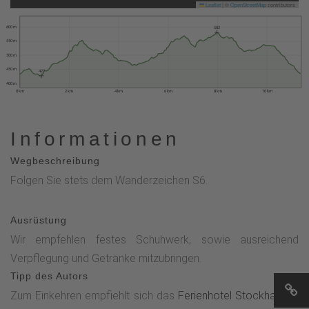
Leaflet
|
©
OpenStreetMap
contributors
600 m
582
550 m
500 m
450 m
427
400 m
0 km
2 km
4 km
6 km
8 km
10 km
Informationen
Wegbeschreibung
Folgen Sie stets dem Wanderzeichen S6.
Ausrüstung
Wir empfehlen festes Schuhwerk, sowie ausreichend
Verpflegung und Getränke mitzubringen.
Tipp des Autors
Zum Einkehren empfiehlt sich das
Ferienhotel Stockhausen