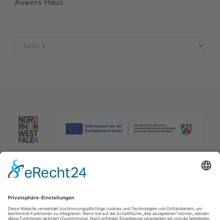
Auwers Haus
Impressum
|
Datenschutzerklärung
|
Barrierefreiheitserklärung
|