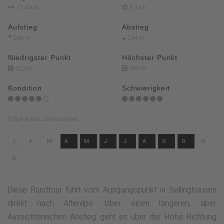
11.4 km
3:14 h
Aufstieg
Abstieg
246 m
244 m
Niedrigster Punkt
Höchster Punkt
422 m
560 m
Kondition
Schwierigkeit
Empfohlene Jahreszeiten
J
F
M
A
M
J
J
A
S
O
N
D
Diese Rundtour führt vom Ausgangspunkt in Sellinghausen
direkt nach Altenilpe. Über einen längeren, aber
Aussichtsreichen Anstieg geht es über die Höhe Richtung