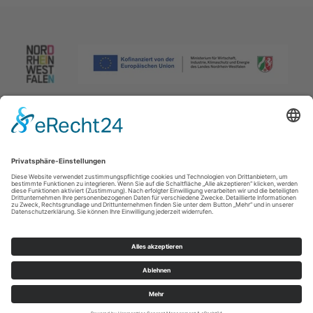
Impressum
|
Datenschutzerklärung
|
Barrierefreiheitserklärung
|
Kontakt
Johannes-Hummel-Weg 1
57392
Schmallenberg
T: +49 (0) 2974 96980
E: info@sauerland.com
Cookie-Einstellungen