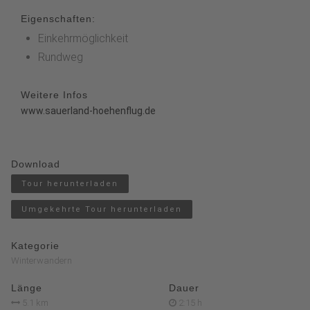
Eigenschaften:
Einkehrmöglichkeit
Rundweg
Weitere Infos
www.sauerland-hoehenflug.de
Download
Tour herunterladen
Umgekehrte Tour herunterladen
Kategorie
Winterwandern
Länge
Dauer
5.1 km
2:15 h