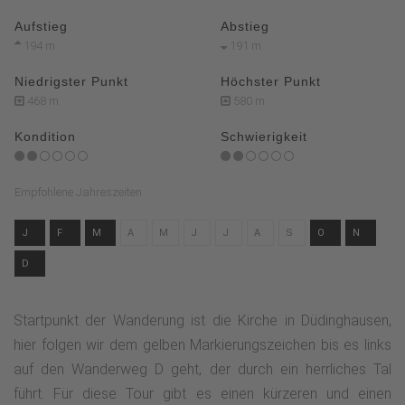
Aufstieg
Abstieg
194 m
191 m
Niedrigster Punkt
Höchster Punkt
468 m
580 m
Kondition
Schwierigkeit
Empfohlene Jahreszeiten
J
F
M
A
M
J
J
A
S
O
N
D
Startpunkt der Wanderung ist die Kirche in Düdinghausen,
hier folgen wir dem gelben Markierungszeichen bis es links
auf den Wanderweg D geht, der durch ein herrliches Tal
führt. Für diese Tour gibt es einen kürzeren und einen