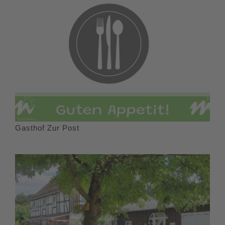
hier genießt du eine fantastische Aussicht. Halte dich nach
dem Gehöft wieder links und folge dem Wanderweg R1 für
wenige Meter. Über den mit einem umgedrehten T
markierten Wanderweg gelangst du nun zurück nach
Düdinghausen.In Düdinghausen ist das Heimathaus mit der
historischen Dreggelstobe (1 x wöchentlich geöffnet) mit
Sicherheit einen Besuch wert.Dieser Rundwanderweg wird
komplett geräumt.
Gasthof Zur Post