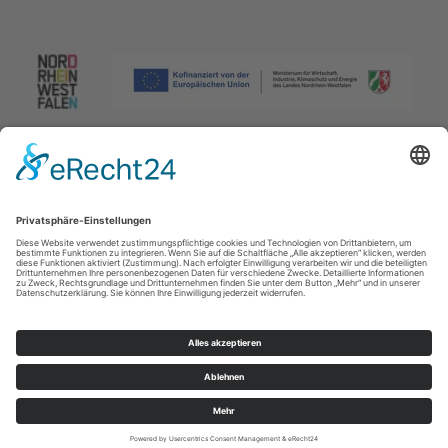
Impressum
|
Datenschutzerklärung
|
Barrierefreiheitserklärung
|
Kontakt
Johannes-Hummel-Weg 1
57392
Schmallenberg
T: +49 (0) 2974 96980
E: info@sauerland.com
Cookie-Einstellungen