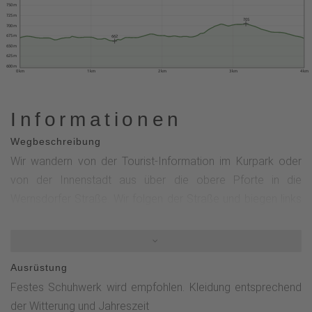
750 m
725 m
705
700 m
675 m
662
650 m
625 m
600 m
0 km
1 km
2 km
3 km
4 km
Informationen
Wegbeschreibung
Wir wandern von der Tourist-Information im Kurpark oder
von der Innenstadt aus über die obere Pforte in die
Wernsdorfer Straße. Wir folgen der Straße und biegen links
in den Schmantelweg ein. Linker Hand genießen wir den
Panoramablick auf das Helle- und Orketal mit dem Ortsteil
Elkeringhausen. Wir passieren einige Bergwiesen und nähern
Ausrüstung
uns dem Kreuzberg mit Blick auf die Kernstadt Winterberg.
Festes Schuhwerk wird empfohlen. Kleidung entsprechend
Nun wandern wir bergab wieder zum Ausgangspunkt zurück.
der Witterung und Jahreszeit