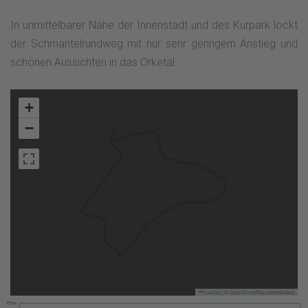
In unmittelbarer Nähe der Innenstadt und des Kurpark lockt
der Schmantelrundweg mit nur sehr geringem Anstieg und
schönen Aussichten in das Orketal.
+
−
Leaflet
|
©
OpenStreetMap
contributors
775 m