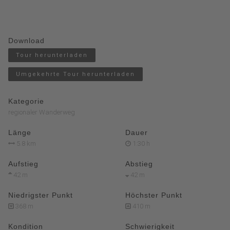
Download
Tour herunterladen
Umgekehrte Tour herunterladen
Kategorie
regionaler Wanderweg
Länge
Dauer
5.8 km
1:30 h
Aufstieg
Abstieg
42 m
42 m
Niedrigster Punkt
Höchster Punkt
368 m
410 m
Kondition
Schwierigkeit