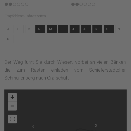
Empfohlene Jahreszeiten
J
F
M
A
M
J
J
A
S
O
N
D
Der Weg führt Sie durch Wiesen, vorbei an vielen Bänken,
die zum Rasten einladen vom Schieferstädtchen
Schmallenberg nach Grafschaft.
+
−
3
6