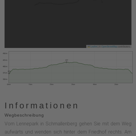
Leaflet
|
©
OpenStreetMap
contributors
450 m
425 m
417
400 m
374
375 m
350 m
0 km
1 km
2 km
3 km
4 km
5 km
Informationen
Wegbeschreibung
Vom Lennepark in Schmallenberg gehen Sie mit dem Weg
aufwärts und wenden sich hinter dem Friedhof rechts. Am