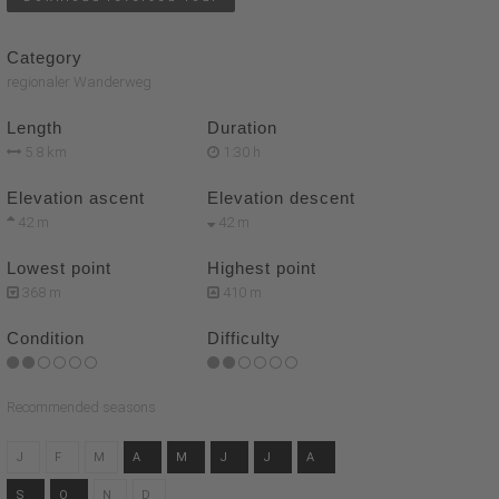
Category
regionaler Wanderweg
Length
Duration
5.8 km
1:30 h
Elevation ascent
Elevation descent
42 m
42 m
Lowest point
Highest point
368 m
410 m
Condition
Difficulty
Recommended seasons
J
F
M
A
M
J
J
A
S
O
N
D