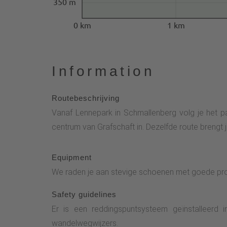
350 m
0 km
1 km
Information
Routebeschrijving
Vanaf Lennepark in Schmallenberg volg je het pa
centrum van Grafschaft in. Dezelfde route brengt 
Equipment
We raden je aan stevige schoenen met goede pro
Safety guidelines
Er is een reddingspuntsysteem geïnstalleerd
wandelwegwijzers.