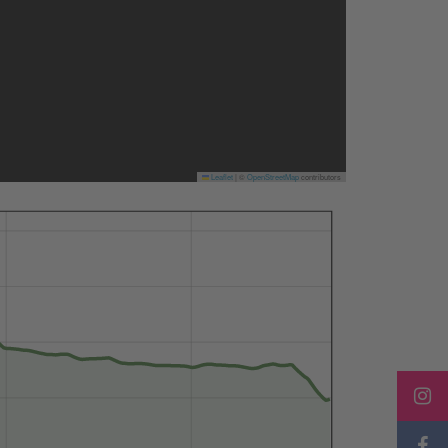
Leaflet
|
©
OpenStreetMap
contributors