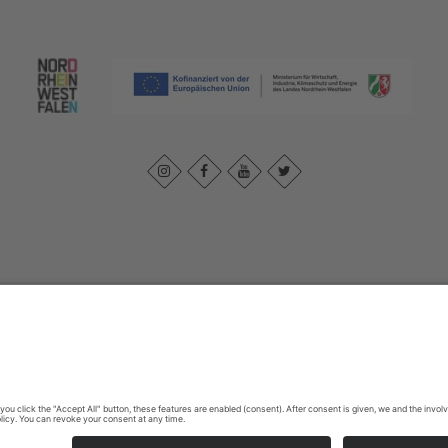
k
|
Privacybeleid
|
Verklaring van toegankelijkheid
|
Neem contact met 
Johannes-Hummel-Weg 1
57392
Schmallenberg
T: +49 (0) 2974 96980
E: info@sauerland.com
Cookie-Einstellungen