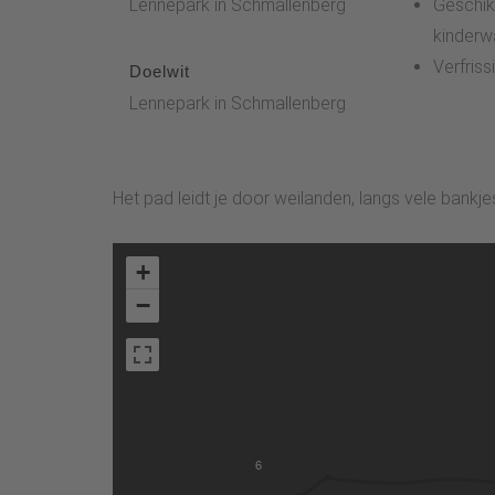
Lennepark in Schmallenberg
Geschik
kinder
Verfris
Doelwit
Lennepark in Schmallenberg
Het pad leidt je door weilanden, langs vele bankje
+
−
6