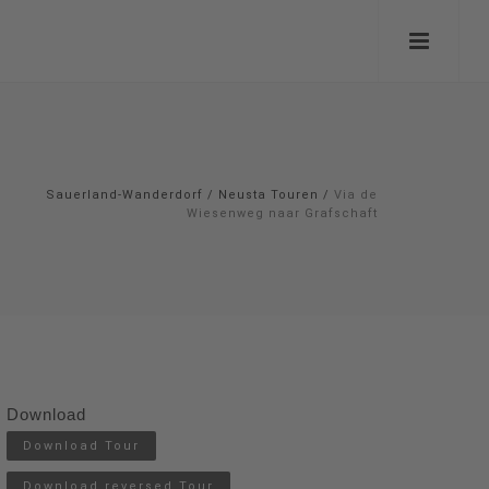
Sauerland-Wanderdorf
/
Neusta Touren
/
Via de
Wiesenweg naar Grafschaft
Download
Download Tour
Download reversed Tour