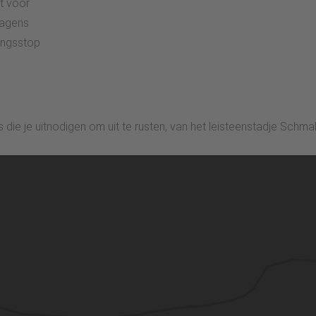
t voor
wagens
singsstop
s die je uitnodigen om uit te rusten, van het leisteenstadje Schma