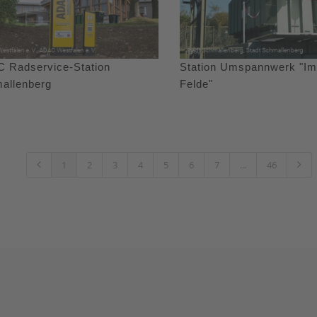
 Radservice-Station
Station Umspannwerk "Im
allenberg
Felde"
1
2
3
4
5
6
7
...
46