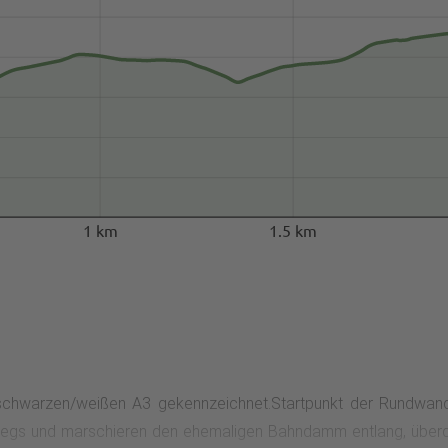
1 km
1.5 km
chwarzen/weißen A3 gekennzeichnet.Startpunkt der Rundwand
wegs und marschieren den ehemaligen Bahndamm entlang, über