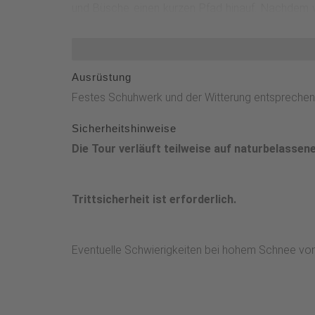
und Büsche einen kurzen Pfad hinauf. Nachdem wi
schließlich erneut nach links und gelangen zum 
halten wir uns rechts. Nach etwa 200m haben wir 
hinein, bis wir schließlich zum Hasenkammerblick
Ausrüstung
Tour verläuft oft auf naturbelassenen Wegen und 
Festes Schuhwerk und der Witterung entsprechen
Sicherheitshinweise
Die Tour verläuft teilweise auf naturbelasse
Trittsicherheit ist erforderlich.
Eventuelle Schwierigkeiten bei hohem Schnee vo