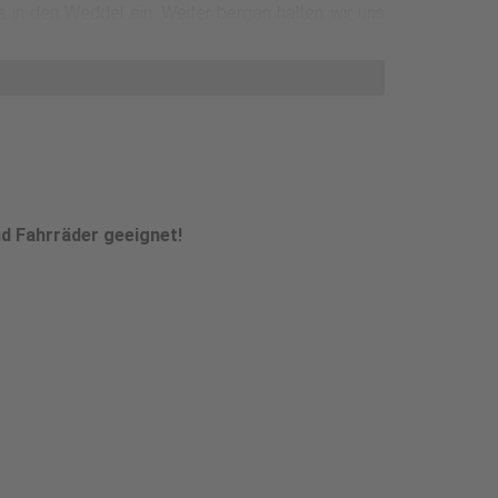
 in den Weddel ein. Weiter bergan halten wir uns
rung vorfinden. Über einen Schotterweg wandernd,
g A3 folgend, laufen wir links wieder in den Wald
r hinunter bis zum Ausgangspunkt am Weddelsee.Die
t!
nd Fahrräder geeignet!