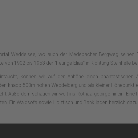
rtal Weddelsee, wo auch der Medebacher Bergweg seinen Beg
von 1902 bis 1953 der "Feurige Elias" in Richtung Steinhelle bei
taucht, können wir auf der Anhöhe einen phantastischen Au
den knapp 500m hohen Weddelberg und als kleiner Höhepunkt er
t. Außerdem schauen wir weit ins Rothaargebirge hinein. Eine P
asten. Ein Waldsofa sowie Holztisch und Bank laden herzlich daz