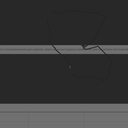
hrer Privatsphäreeinstellungen deaktiviert, klicken Sie auf das Fingerprint Symbol unten links und aktivieren Sie Google M
2