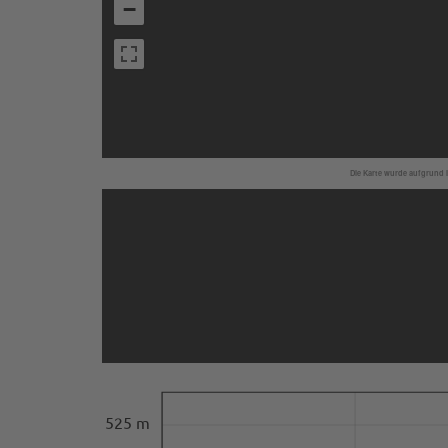
−
Die Karte wurde aufgrund I
525 m