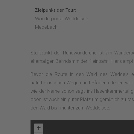
Zielpunkt der Tour:
Wanderportal Weddelsee
Medebach
Startpunkt der Rundwanderung ist am Wanderpo
ehemaligen Bahndamm der Kleinbahn: Hier dampfte 
Bevor die Route in den Wald des Weddels ein
naturbelassenen Wegen und Pfaden erleben wir 
wie der Name schon sagt, ins Hasenkammertal geh
oben ist auch ein guter Platz um gemütlich zu r
den Wald bis hinunter zum Weddelsee.
+