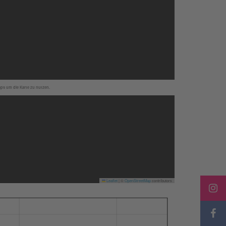
aps um die Karte zu nutzen.
Leaflet
|
©
OpenStreetMap
contributors