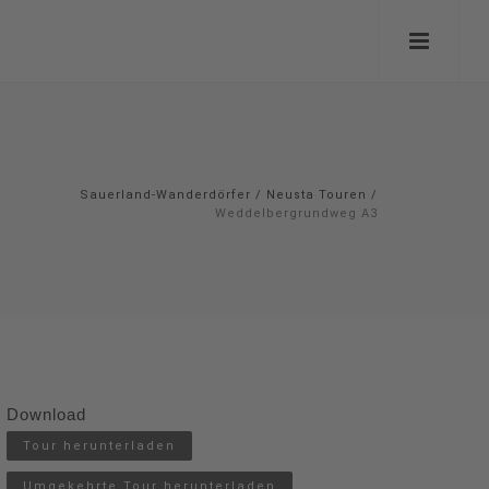
Sauerland-Wanderdörfer
/
Neusta Touren
/
Weddelbergrundweg A3
Download
Tour herunterladen
Umgekehrte Tour herunterladen