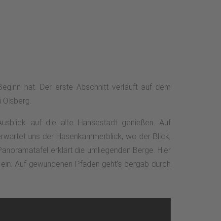
inn hat. Der erste Abschnitt verläuft auf dem
 Olsberg.
sblick auf die alte Hansestadt genießen. Auf
wartet uns der Hasenkammerblick, wo der Blick,
anoramatafel erklärt die umliegenden Berge. Hier
u ein. Auf gewundenen Pfaden geht's bergab durch