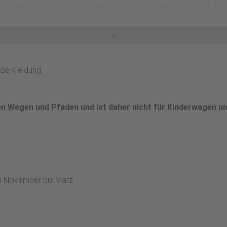
r etwa 200m die Straße bergauf gelaufen sind, biegen wir links
Wanderparkplatz Weddel, wo wir eine Wandertafel zur Orientie
zur Rechten freien Blick auf die Landschaft. Immer der Markierun
 gelangen. Von hier geht es über einen recht steilen Pfad wiede
Pfaden und ist daher nicht für Kinderwagen und Fahrräder geeigne
de Kleidung.
nen Wegen und Pfaden und ist daher nicht für Kinderwagen u
n November bis März.