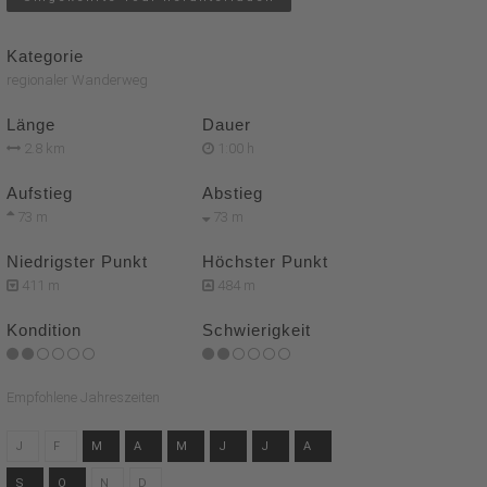
Kategorie
regionaler Wanderweg
Länge
Dauer
2.8 km
1:00 h
Aufstieg
Abstieg
73 m
73 m
Niedrigster Punkt
Höchster Punkt
411 m
484 m
Kondition
Schwierigkeit
Empfohlene Jahreszeiten
J
F
M
A
M
J
J
A
S
O
N
D