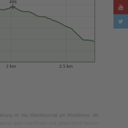
496
2 km
2.5 km
erung ist das Wanderportal am Weddelsee. Wir
queren dann eine Straße und gehen durch Hecken