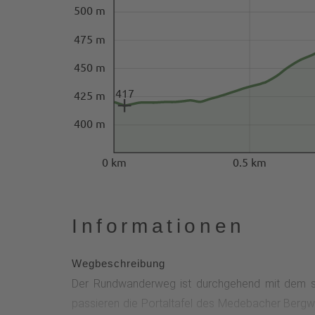
500 m
475 m
450 m
417
425 m
400 m
0 km
0.5 km
Informationen
Wegbeschreibung
Der Rundwanderweg ist durchgehend mit dem s
passieren die Portaltafel des Medebacher Berg