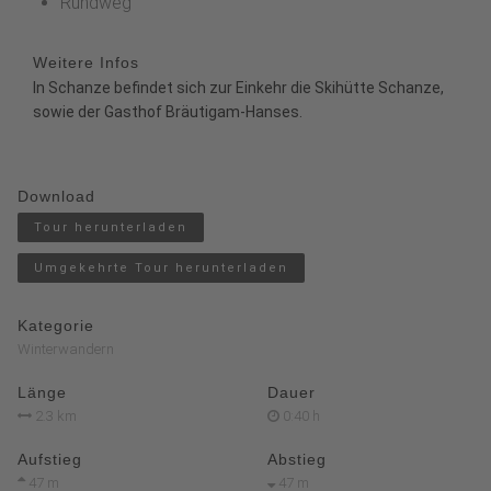
Rundweg
Weitere Infos
In Schanze befindet sich zur Einkehr die Skihütte Schanze,
sowie der Gasthof Bräutigam-Hanses.
Download
Tour herunterladen
Umgekehrte Tour herunterladen
Kategorie
Winterwandern
Länge
Dauer
2.3 km
0:40 h
Aufstieg
Abstieg
47 m
47 m