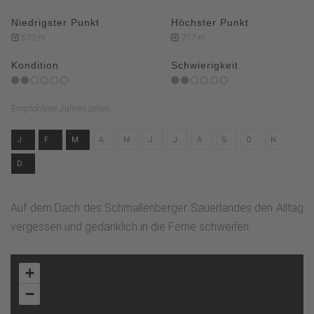
Niedrigster Punkt
Höchster Punkt
670 m
717 m
Kondition
Schwierigkeit
Empfohlene Jahreszeiten
J
F
M
A
M
J
J
A
S
O
N
D
Auf dem Dach des Schmallenberger Sauerlandes den Alltag
vergessen und gedanklich in die Ferne schweifen.
+
−