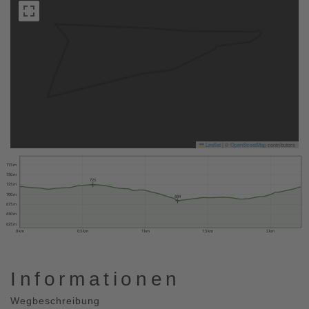
Leaflet
|
©
OpenStreetMap
contributors
775 m
750 m
725
725 m
700 m
684
675 m
650 m
625 m
0 km
0.5 km
1 km
1.5 km
2 km
Informationen
Wegbeschreibung