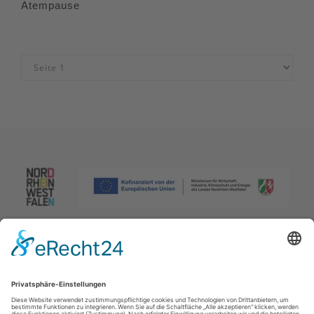
Atempause
Impressum
|
Datenschutzerklärung
|
Barrierefreiheitserklärung
|