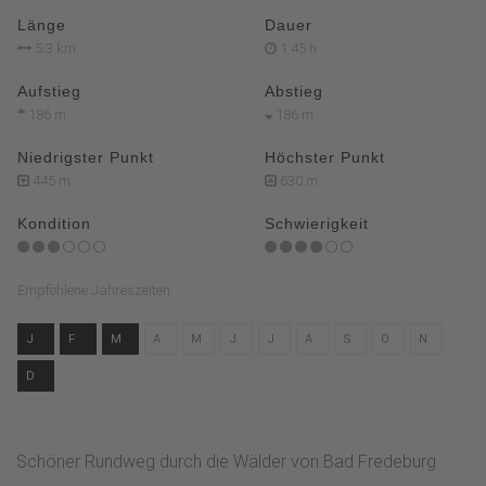
Länge
Dauer
5.3 km
1:45 h
Aufstieg
Abstieg
186 m
186 m
Niedrigster Punkt
Höchster Punkt
445 m
630 m
Kondition
Schwierigkeit
Empfohlene Jahreszeiten
J
F
M
A
M
J
J
A
S
O
N
D
Schöner Rundweg durch die Wälder von Bad Fredeburg.