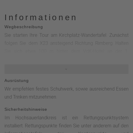
Informationen
Wegbeschreibung
Sie starten Ihre Tour am Kirchplatz-Wandertafel. Zunächst
folgen Sie dem X23 ansteigend Richtung Rimberg. Halten
Sie sich etwa 100 m hinter dem VdK-Hotel an der 1.
Möglichkeit rechts und verlassen Sie den X23, um dem Weg
oberhalb des VdK-Hotels und der Fachklinik Hochsauerland
zu folgen. Nach gut 500 m links halten.Dieser ansteigende
Ausrüstung
Weg führt Sie bis zu den Drei Buchen. Dort angekommen in
Wir empfehlen festes Schuhwerk, sowie ausreichend Essen
einer 180 ° - Kehre zunächst dem BF 5 absteigend nach
und Trinken mitzunehmen.
Bad-Fredeburg-Schmiedinghausen (2,6 km) folgen. Nach
100 m von dem BF5 abweichen und weiter geradeaus
Sicherheitshinweise
gehen. Immer abwärtsführt der Weg zurück zum
Im Hochsauerlandkreis ist ein Rettungspunktsystem
Ausgangspunkt am Kirchplatz.
installiert. Rettungspunkte finden Sie unter anderem auf den