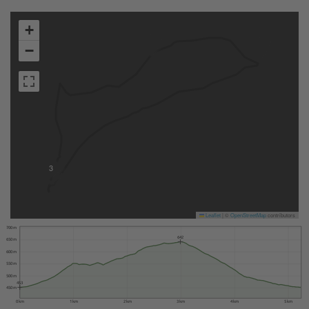
+
−
3
Leaflet
|
©
OpenStreetMap
contributors
700 m
642
650 m
600 m
550 m
500 m
453
450 m
0 km
1 km
2 km
3 km
4 km
5 km