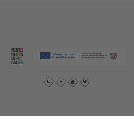
Impressum
|
Datenschutzerklärung
|
Barrierefreiheitserklärung
|
Kontak
Johannes-Hummel-Weg 1
57392
Schmallenberg