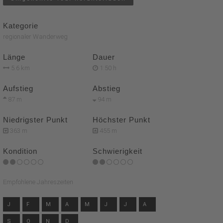
Kategorie
regionaler Wanderweg
Länge
Dauer
5.6 km
1:50 h
Aufstieg
Abstieg
87 m
94 m
Niedrigster Punkt
Höchster Punkt
363 m
455 m
Kondition
Schwierigkeit
Empfohlene Jahreszeiten
J
F
M
A
M
J
J
A
S
O
N
D