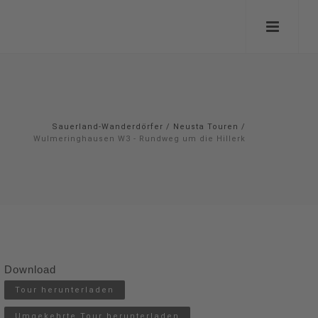
Sauerland-Wanderdörfer
/
Neusta Touren
/
Wulmeringhausen W3 - Rundweg um die Hillerk
Download
Tour herunterladen
Umgekehrte Tour herunterladen