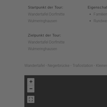
Startpunkt der Tour:
Eigenschaf
Wandertafel Dorfmitte
Familien
Wulmeringhausen
Rundwe
Zielpunkt der Tour:
Wandertafel Dorfmitte
Wulmeringhausen
Wandertafel - Negerbrücke - Trafostation - Kleines 
+
−