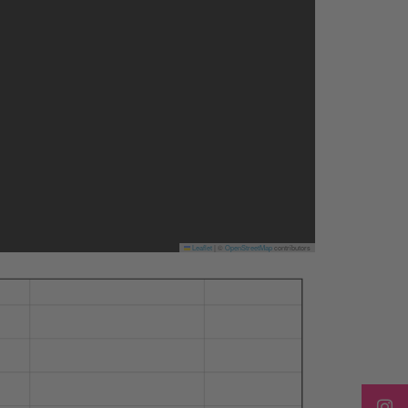
Leaflet
|
©
OpenStreetMap
contributors