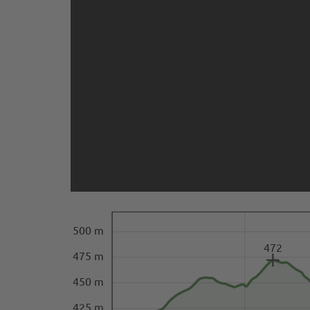
500 m
472
475 m
450 m
425 m