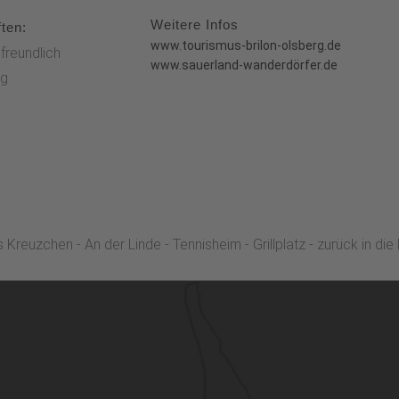
Weitere Infos
ten:
www.tourismus-brilon-olsberg.de
freundlich
www.sauerland-wanderdörfer.de
g
Kreuzchen - An der Linde - Tennisheim - Grillplatz - zurück in die 