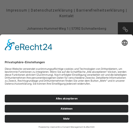
Impressum
|
Datenschutzerklärung
|
Barrierefreiheitserklärung
|
Kontakt
Johannes-Hummel-Weg 1
57392
Schmallenberg
T: +49 (0) 2974 96980
E: info@sauerland.com
Cookie-Einstellungen