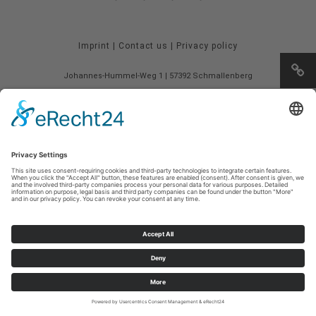
Imprint
|
Contact us
|
Privacy policy
Johannes-Hummel-Weg 1
57392
Schmallenberg
T: +49 (0) 2974 202190
E: info@sauerland.com
Cookie-Einstellungen