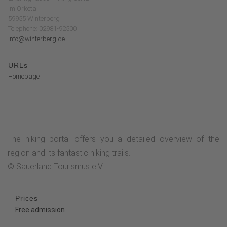
Im Orketal
59955 Winterberg
Telephone: 02981-92500
info@winterberg.de
URLs
Homepage
The hiking portal offers you a detailed overview of the
region and its fantastic hiking trails.
© Sauerland Tourismus e.V.
Prices
Free admission