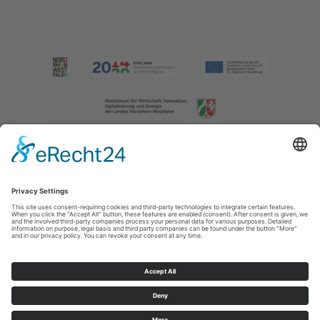
Imprint
|
Contact us
|
Privacy policy
Johannes-Hummel-Weg 1
57392
Schmallenberg
T: +49 (0) 2974 202190
E: info@sauerland.com
Cookie-Einstellungen