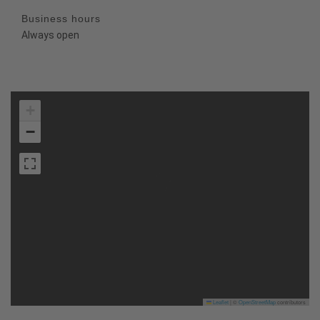
Business hours
Always open
+
−
Leaflet
|
©
OpenStreetMap
contributors