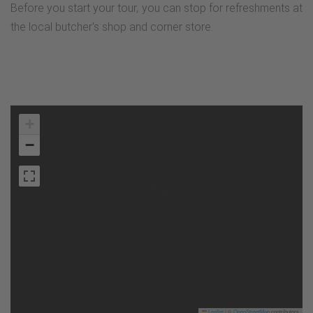
Before you start your tour, you can stop for refreshments at
the local butcher's shop and corner store.
+
−
Leaflet
|
©
OpenStreetMap
contributors