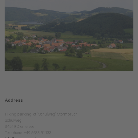
Address
Hiking parking lot "Schulweg" Stormbruch
Schulweg
34519 Diemelsee
Telephone: +49 5633 91133