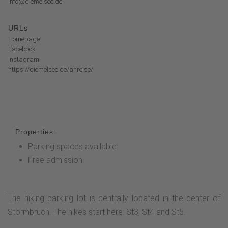
info@diemelsee.de
URLs
Homepage
Facebook
Instagram
https://diemelsee.de/anreise/
Properties:
Parking spaces available
Free admission
The hiking parking lot is centrally located in the center of
Stormbruch. The hikes start here: St3, St4 and St5.