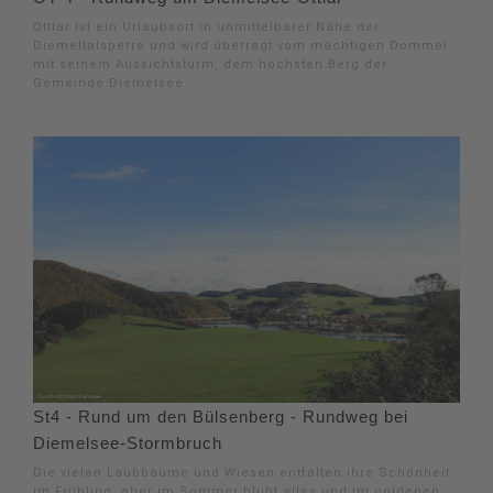
Ottlar ist ein Urlaubsort in unmittelbarer Nähe der
Diemeltalsperre und wird überragt vom mächtigen Dommel
mit seinem Aussichtsturm, dem höchsten Berg der
Gemeinde Diemelsee.
St4 - Rund um den Bülsenberg - Rundweg bei
Diemelsee-Stormbruch
Die vielen Laubbäume und Wiesen entfalten ihre Schönheit
im Frühling, aber im Sommer blüht alles und im goldenen