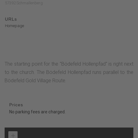
57392 Schmallenberg
URLs
Homepage
The starting point for the "Bödefeld Hollenpfad" is right next
to the church. The Bödefeld Hollenpfad runs parallel to the
Bödefeld Gold Village Route.
Prices
No parking fees are charged.
+