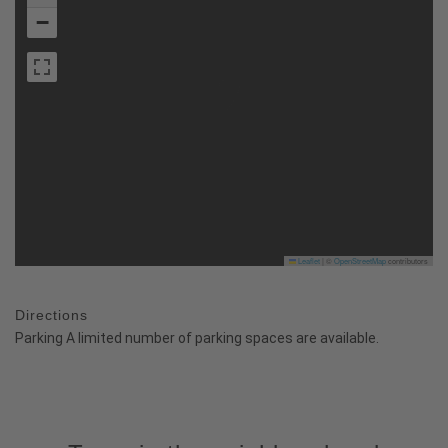
−
Leaflet
|
©
OpenStreetMap
contributors
Directions
Parking A limited number of parking spaces are available.