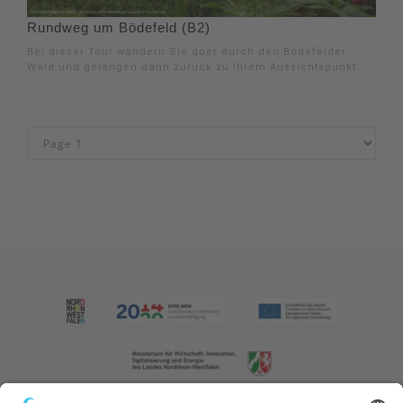
Rundweg um Bödefeld (B2)
Bei dieser Tour wandern Sie quer durch den Bödefelder
Wald und gelangen dann zurück zu Ihrem Aussichtspunkt.