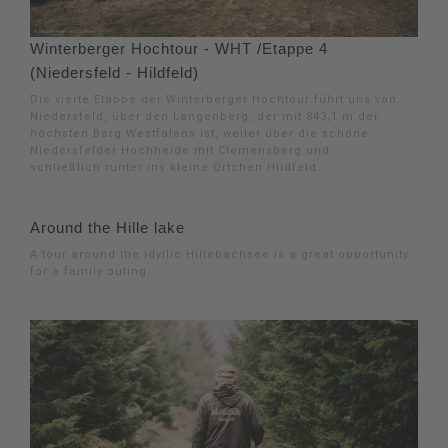
Winterberger Hochtour - WHT /Etappe 4
(Niedersfeld - Hildfeld)
Die vierte Etappe der Winterberger Hochtour führt uns von
Niedersfeld, über den Langenberg, der mit 843,1 m der
höchsten Berg Westfalens ist, weiter über die schöne
Niedersfelder Hochheide mit Clemensberg und
schließlich runter ins kleine Örtchen Hildfeld.
Around the Hille lake
A tour around the idyllic Hillebachsee is a great opportunity
for a family outing.