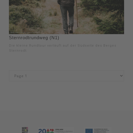
Sternrodtrundweg (N1)
Die kleine Rundtour verläuft auf der Südseite des Berges
Sternrodt.