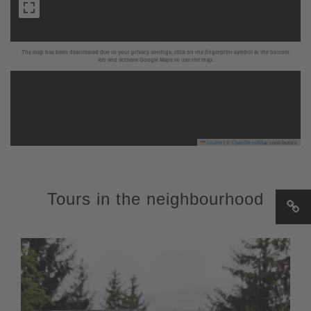
The map has been deactivated due to your privacy settings, click on the fingerprint symbol at the bottom
left and activate Google Maps to use the map.
Leaflet
|
©
OpenStreetMap
contributors
Tours in the neighbourhood