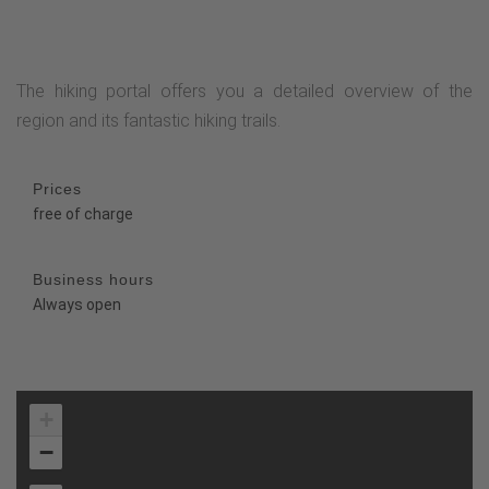
The hiking portal offers you a detailed overview of the
region and its fantastic hiking trails.
Prices
free of charge
Business hours
Always open
+
−