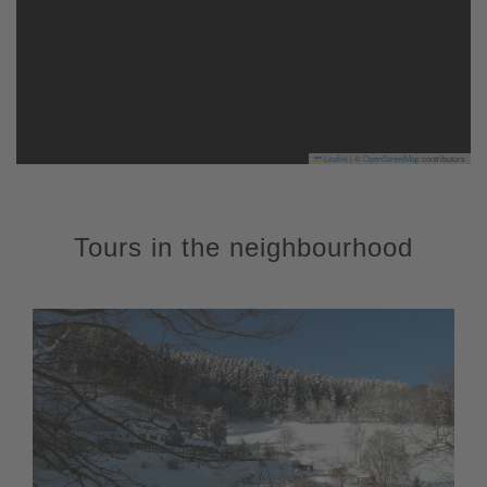
Leaflet
|
©
OpenStreetMap
contributors
Tours in the neighbourhood