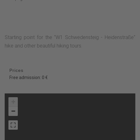
Starting point for the "W1 Schwedensteig - Heidenstraße"
hike and other beautiful hiking tours.
Prices
Free admission: 0 €
+
−