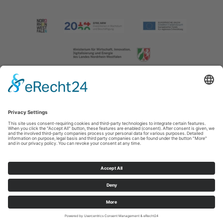
Imprint
|
Contact us
|
Privacy policy
Johannes-Hummel-Weg 1
57392
Schmallenberg
T: +49 (0) 2974 202190
E: info@sauerland.com
Cookie-Einstellungen