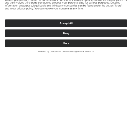
Ze gaat op in de natuur, als je haar niet kent, zul je haar
niet vinden: de Brilon bosfee. En toch is ze
alomtegenwoordig in de uitgestrekte bossen ten zuiden
van het plateau van Brilon, en niet alleen op haar eigen
bosfeeënpad. Langs de wandelpaden van Brilon
wachten verrassende installaties op wandelaars in het
dichte bos: van middeleeuwse kerkruïnes tot moderne