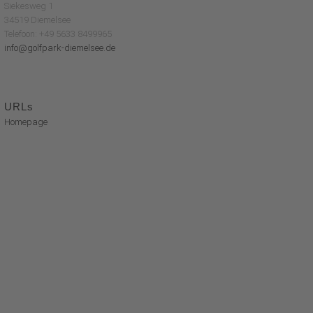
Siekesweg 1
34519 Diemelsee
Telefoon: +49 5633 8499965
info@golfpark-diemelsee.de
URLs
Homepage