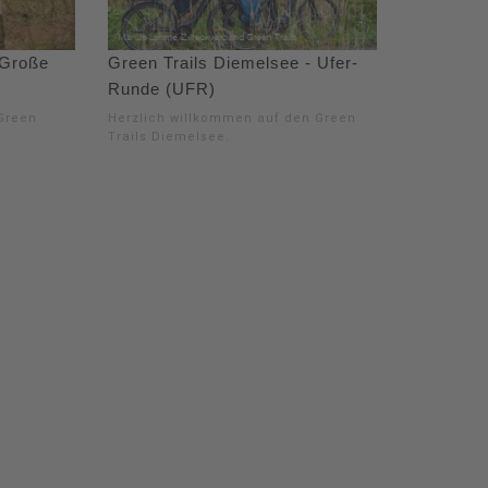
 Große
Green Trails Diemelsee - Ufer-
Runde (UFR)
Green
Herzlich willkommen auf den Green
Trails Diemelsee.