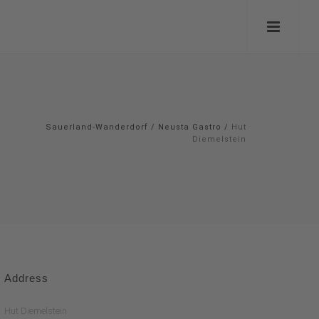
Sauerland-Wanderdorf
/
Neusta Gastro
/
Hut
Diemelstein
Address
Hut Diemelstein