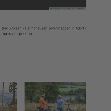
Leaflet
|
©
OpenStreetMap
contributors
0: Bad Arolsen - Heringhausen (overstappen in Adorf)
matie vind je >>hier.