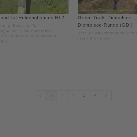
 und Tal Helminghausen HL2
Green Trails Diemelsee -
Diemelsee-Runde (GDI)
rung "Berg und Tal"
nghausen 2 mit Panorama-
Herzlich willkommen auf den 
chten und dem romantischen
Trails Diemelsee.
ltal.
1
2
3
4
5