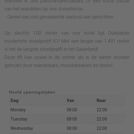
vrienden in ons panoramarestaurant, of een korte pauze
van het wandelen op ons zonneterras.
- Geniet van ons gevarieerde aanbod aan gerechten.
Op slechts 100 meter van ons hotel ligt Duitslands
modernste stoeltjeslift K1! Met een lengte van 1.491 meter
is het de langste stoeltjeslift in het Sauerland!
Deze lift kan zowel in de zomer als in de winter worden
gebruikt door wandelaars, mountainbikers en skiërs!
Hoofd openingstijden:
Dag
Van
Naar
Monday
08:00
22:00
Tuesday
08:00
22:00
Wednesday
08:00
22:00