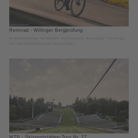
Rennrad - Willinger Bergprüfung
Kilometerlange Abfahrten und kürzere "knackige" Anstiege
mit atemberaubenden Ausblicken
MTB - Skisportstätten-Tour Nr. 27