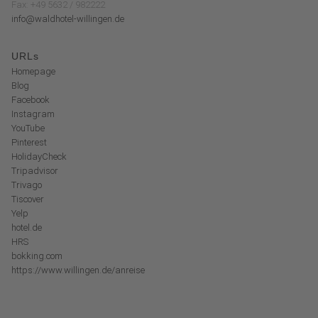
Fax: +49 5632 / 982222
info@waldhotel-willingen.de
URLs
Homepage
Blog
Facebook
Instagram
YouTube
Pinterest
HolidayCheck
Tripadvisor
Trivago
Tiscover
Yelp
hotel.de
HRS
bokking.com
https://www.willingen.de/anreise