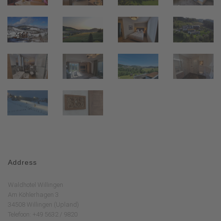
Address
Waldhotel Willingen
Am Köhlerhagen 3
34508 Willingen (Upland)
Telefoon: +49 5632 / 9820