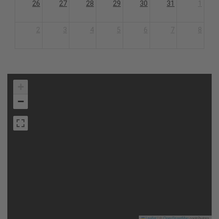
26
27
28
29
30
31
1
2
3
4
5
6
7
8
+
−
Leaflet
|
©
OpenStreetMap
contributors