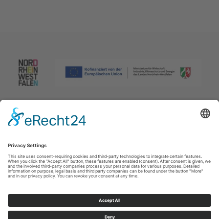
Afdruk
|
Privacybeleid
|
Verklaring van toegankelijkheid
|
Neem
contact met ons op
Johannes-Hummel-Weg 1
57392
Schmallenberg
T: +49 (0) 2974 96980
E: info@sauerland.com