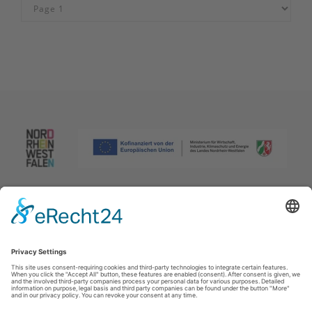
Afdruk
|
Privacybeleid
|
Verklaring van toegankelijkheid
|
Neem
contact met ons op
Johannes-Hummel-Weg 1
57392
Schmallenberg