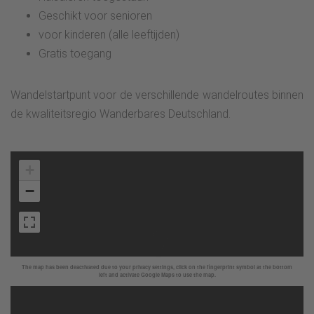
Geschikt voor senioren
voor kinderen (alle leeftijden)
Gratis toegang
Wandelstartpunt voor de verschillende wandelroutes binnen
de kwaliteitsregio Wanderbares Deutschland.
+
−
The map has been deactivated due to your privacy settings, click on the fingerprint symbol at the bottom
left and activate Google Maps to use the map.