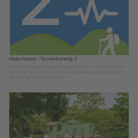
Habichtspur -Terrainkurweg 2
Het Habicht-pad met lage drempels leidt in rustige stukken
langs het voormalige klooster en kloostergoed in Glindfeld
en naar de rustgevende poel.