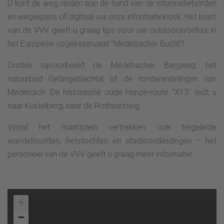
U kunt de weg vinden aan de hand van de informatieborden
en wegwijzers of digitaal via onze informatiekiosk. Het team
van de VVV geeft u graag tips voor uw outdooravontuur in
het Europese vogelreservaat "Medebacher Bucht"!
Ontdek bijvoorbeeld de Medebacher Bergweg, het
natuurpad Gelängebachtal of de rondwandelingen van
Medebach. De historische oude Hanze-route "X13" leidt u
naar Küstelberg, naar de Rothaarsteig.
Vanaf het marktplein vertrekken ook begeleide
wandeltochten, fietstochten en stadsrondleidingen – het
personeel van de VVV geeft u graag meer informatie!
+
−