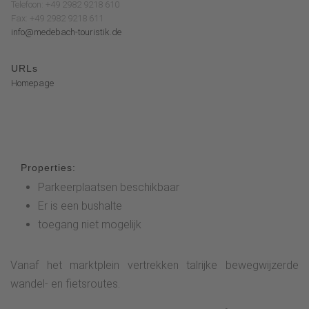
Telefoon: +49 2982 9218 610
Fax: +49 2982 9218 611
info@medebach-touristik.de
URLs
Homepage
Properties:
Parkeerplaatsen beschikbaar
Er is een bushalte
toegang niet mogelijk
Vanaf het marktplein vertrekken talrijke bewegwijzerde
wandel- en fietsroutes.