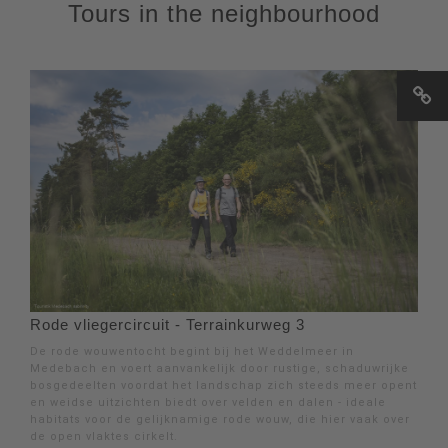
Tours in the neighbourhood
Rode vliegercircuit - Terrainkurweg 3
De rode wouwentocht begint bij het Weddelmeer in
Medebach en voert aanvankelijk door rustige, schaduwrijke
bosgedeelten voordat het landschap zich steeds meer opent
en weidse uitzichten biedt over velden en dalen - ideale
habitats voor de gelijknamige rode wouw, die hier vaak over
de open vlaktes cirkelt.