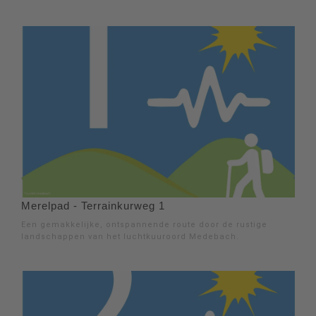
Merelpad - Terrainkurweg 1
Een gemakkelijke, ontspannende route door de rustige
landschappen van het luchtkuuroord Medebach.