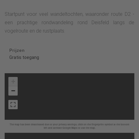
Startpunt voor veel wandeltochten, waaronder route D2 -
een prachtige rondwandeling rond Deisfeld langs de
vogelroute en de rustplaats.
Prijzen
Gratis toegang
+
−
The map has been deactivated due to your privacy settings, click on the fingerprint symbol at the bottom
left and activate Google Maps to use the map.