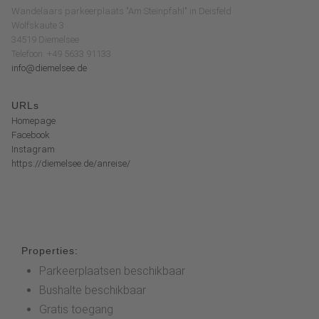
Wandelaars parkeerplaats "Am Steinpfahl" in Deisfeld
Wolfskaute 3
34519 Diemelsee
Telefoon: +49 5633 91133
info@diemelsee.de
URLs
Homepage
Facebook
Instagram
https://diemelsee.de/anreise/
Properties:
Parkeerplaatsen beschikbaar
Bushalte beschikbaar
Gratis toegang