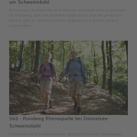
um Schweinsbühl
Die vielen Laubbäume und Wiesen entfalten ihre Schönheit
im Frühling, aber im Sommer blüht alles und im goldenen
Herbst gibt es wunderschöne Tagestouren durch unsere
Ortschaften.
Sb3 - Rundweg Rhenequelle bei Diemelsee-
Schweinsbühl
Vielerorts wird Schweinsbühl, aufgrund seiner Höhenlage,