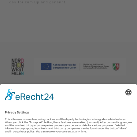
das Tor zum Upland genannt.
Afdruk
|
Privacybeleid
|
Verklaring van toegankelijkheid
|
Neem
contact met ons op
Johannes-Hummel-Weg 1
57392
Schmallenberg