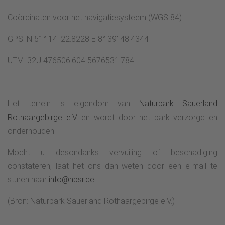
Coördinaten voor het navigatiesysteem (WGS 84):
GPS: N 51° 14' 22.8228 E 8° 39' 48.4344
UTM: 32U 476506.604 5676531.784
_______________________________________
Het terrein is eigendom van
Naturpark Sauerland
Rothaargebirge e.V.
en wordt door het park verzorgd en
onderhouden.
Mocht u desondanks vervuiling of beschadiging
constateren, laat het ons dan weten door een e-mail te
sturen naar
info@npsr.de.
(Bron: Naturpark Sauerland Rothaargebirge e.V.)