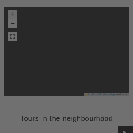
+
−
Leaflet
|
©
OpenStreetMap
contributors
Tours in the neighbourhood