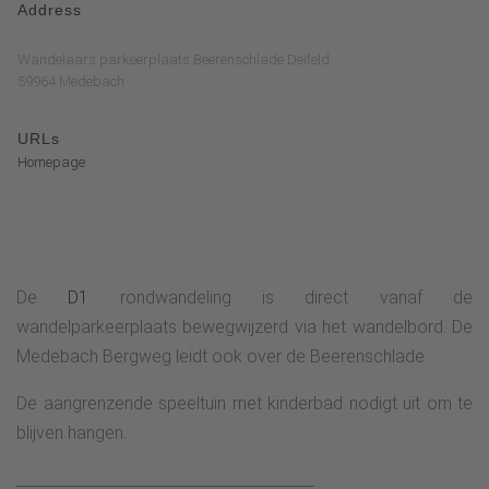
Address
Wandelaars parkeerplaats Beerenschlade Deifeld
59964 Medebach
URLs
Homepage
De
D1
rondwandeling is direct vanaf de
wandelparkeerplaats bewegwijzerd via het wandelbord. De
Medebach Bergweg leidt ook over de Beerenschlade.
De aangrenzende speeltuin met kinderbad nodigt uit om te
blijven hangen.
_______________________________________