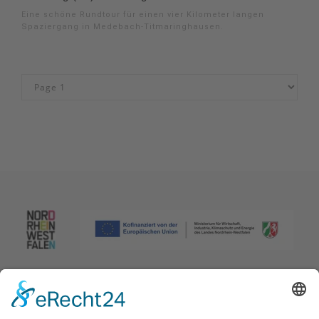
Eine schöne Rundtour für einen vier Kilometer langen
Spaziergang in Medebach-Titmaringhausen.