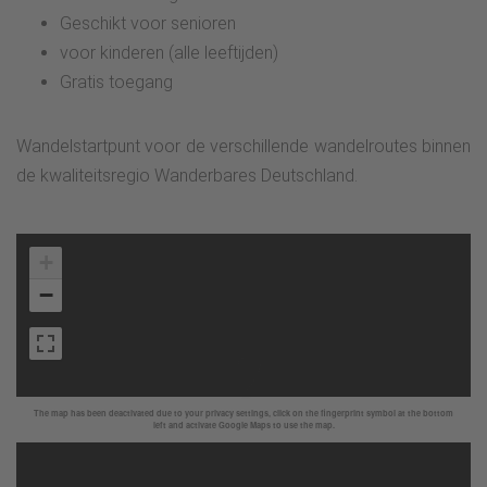
Geschikt voor senioren
voor kinderen (alle leeftijden)
Gratis toegang
Wandelstartpunt voor de verschillende wandelroutes binnen
de kwaliteitsregio Wanderbares Deutschland.
+
−
The map has been deactivated due to your privacy settings, click on the fingerprint symbol at the bottom
left and activate Google Maps to use the map.