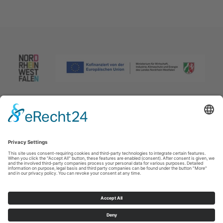
Afdruk
|
Privacybeleid
|
Verklaring van toegankelijkheid
|
Neem
contact met ons op
Johannes-Hummel-Weg 1
57392
Schmallenberg
T: +49 (0) 2974 96980
E: info@sauerland.com
Cookie-Einstellungen