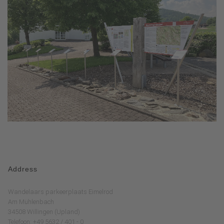
Address
Wandelaars parkeerplaats Eimelrod
Am Mühlenbach
34508 Willingen (Upland)
Telefoon: +49 5632 / 401 - 0