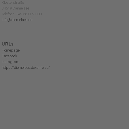
Klosterstraße
34519 Diemelsee
Telefoon: +49 5633 91133
info@diemelsee.de
URLs
Homepage
Facebook
Instagram
https://diemelsee.de/anreise/