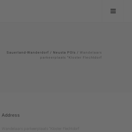
Sauerland-Wanderdorf
/
Neusta POIs
/
Wandelaars
parkeerplaats "Kloster Flechtdorf
Address
Wandelaars parkeerplaats "Kloster Flechtdorf