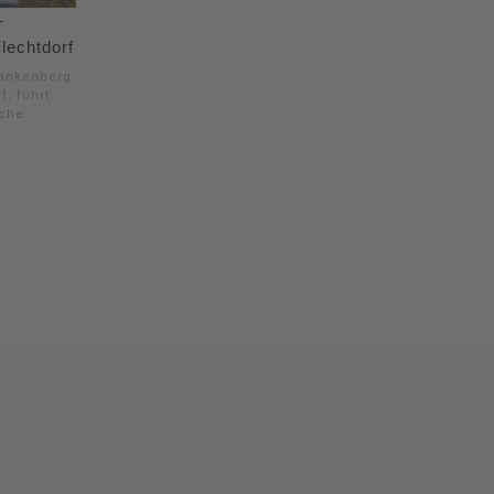
-
lechtdorf
rankenberg
f, führt
iche