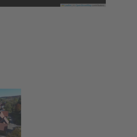
Leaflet
|
©
OpenStreetMap
contributors