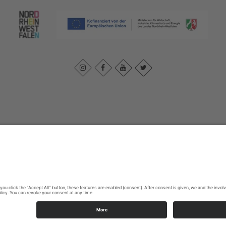
k
|
Privacybeleid
|
Verklaring van toegankelijkheid
|
Neem contact met 
Johannes-Hummel-Weg 1
57392
Schmallenberg
T: +49 (0) 2974 96980
E: info@sauerland.com
Cookie-Einstellungen