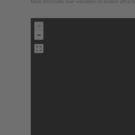
Meer informatie over wandelen en andere attracti
+
−