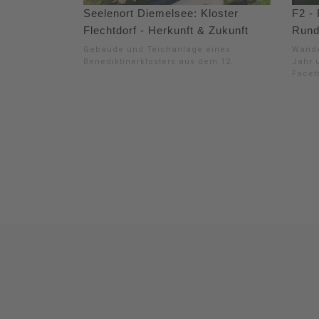
Seelenort Diemelsee: Kloster
F2 -
Flechtdorf - Herkunft & Zukunft
Rund
Gebäude und Teichanlage eines
Wande
Benediktinerklosters aus dem 12.
Jahr 
Facet