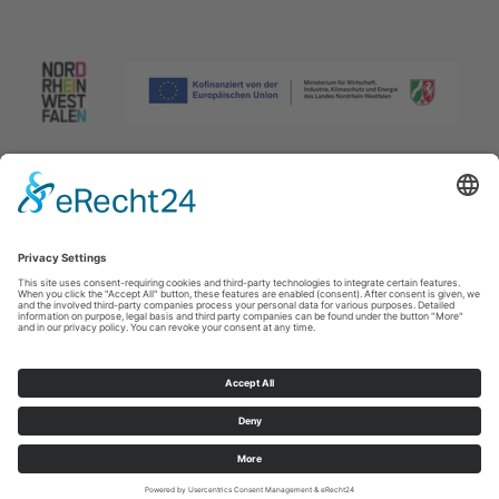
Afdruk
|
Privacybeleid
|
Verklaring van toegankelijkheid
|
Neem
contact met ons op
Johannes-Hummel-Weg 1
57392
Schmallenberg
T: +49 (0) 2974 96980
E: info@sauerland.com
Cookie-Einstellungen