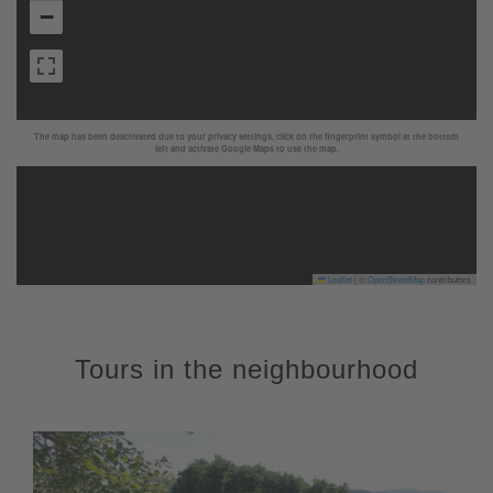
−
The map has been deactivated due to your privacy settings, click on the fingerprint symbol at the bottom
left and activate Google Maps to use the map.
Leaflet
|
©
OpenStreetMap
contributors
Tours in the neighbourhood