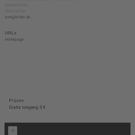
Röhlenstraße
59929 Brilon
bwt@brilon.de
URLs
Homepage
.
Prijzen
Gratis toegang: 0 €
+