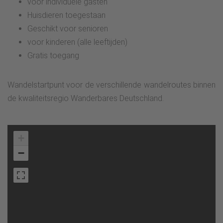
voor individuele gasten
Huisdieren toegestaan
Geschikt voor senioren
voor kinderen (alle leeftijden)
Gratis toegang
Wandelstartpunt voor de verschillende wandelroutes binnen
de kwaliteitsregio Wanderbares Deutschland.
+
−