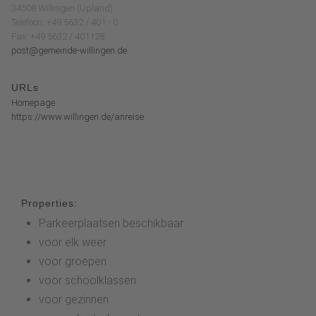
34508 Willingen (Upland)
Telefoon: +49 5632 / 401 - 0
Fax: +49 5632 / 401128
post@gemeinde-willingen.de
URLs
Homepage
https://www.willingen.de/anreise
Properties:
Parkeerplaatsen beschikbaar
voor elk weer
voor groepen
voor schoolklassen
voor gezinnen