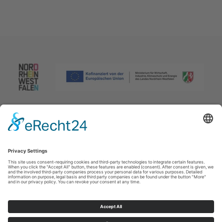
Afdruk
|
Privacybeleid
|
Verklaring van toegankelijkheid
|
Neem
contact met ons op
Johannes-Hummel-Weg 1
57392
Schmallenberg
T: +49 (0) 2974 96980
E: info@sauerland.com