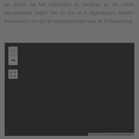
en direct via het marktplein te bereiken is. De Lenne
bijvoorbeeld begint hier en kan in 4 dagetappes worden
bewandeld, net als de toegangsroute naar de Rothaarsteig.
+
−
Leaflet
|
©
OpenStreetMap
contributors