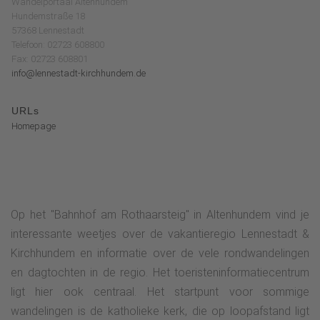
Wandelportaal Altenhundem
Hundemstraße 18
57368 Lennestadt
Telefoon: 02723 608800
Fax: 02723 608801
info@lennestadt-kirchhundem.de
URLs
Homepage
Op het "Bahnhof am Rothaarsteig" in Altenhundem vind je
interessante weetjes over de vakantieregio Lennestadt &
Kirchhundem en informatie over de vele rondwandelingen
en dagtochten in de regio. Het toeristeninformatiecentrum
ligt hier ook centraal. Het startpunt voor sommige
wandelingen is de katholieke kerk, die op loopafstand ligt