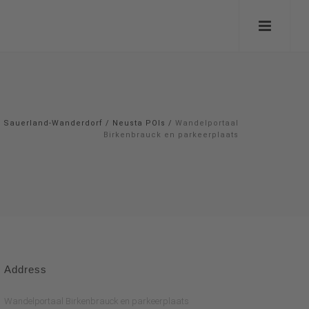
Sauerland-Wanderdorf
/
Neusta POIs
/
Wandelportaal
Birkenbrauck en parkeerplaats
Address
Wandelportaal Birkenbrauck en parkeerplaats