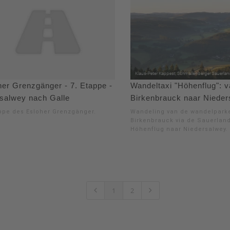
her Grenzgänger - 7. Etappe -
Wandeltaxi "Höhenflug": 
salwey nach Galle
Birkenbrauck naar Niede
appe des Esloher Grenzgänger.
Wandeling van de wandelpark
Birkenbrauck via de Sauerland
Höhenflug naar Niedersalwey.
1
2