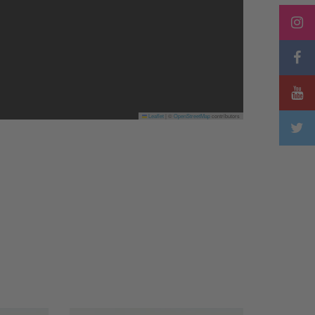
Leaflet
|
©
OpenStreetMap
contributors