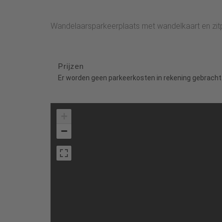
Wandelaarsparkeerplaats met wandelkaart en zit
Prijzen
Er worden geen parkeerkosten in rekening gebracht
+
−