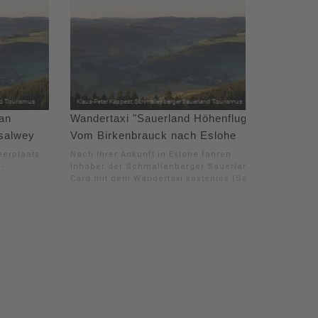
van
Wandertaxi "Sauerland Höhenflug":
rsalwey
Vom Birkenbrauck nach Eslohe
eerplaats
Nach Ihrer Ankunft in Eslohe fahren
-
Inhaber der Schmallenberger Sauerland
Card mit dem Wandertaxi kostenlos (Sa.