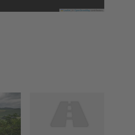
Leaflet
|
©
OpenStreetMap
contributors