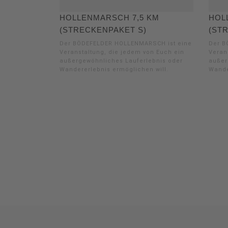
HOLLENMARSCH 7,5 KM
HOL
(STRECKENPAKET S)
(ST
Der BÖDEFELDER HOLLENMARSCH ist eine
Der B
Veranstaltung, die jedem von Euch ein
Veran
außergewöhnliches Lauferlebnis oder
außer
Wandererlebnis ermöglichen will.
Wande