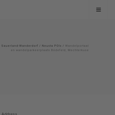
Sauerland-Wanderdorf
/
Neusta POIs
/
Wandelportaal
en wandelparkeerplaats Bödefeld, Mechterkuse
Address