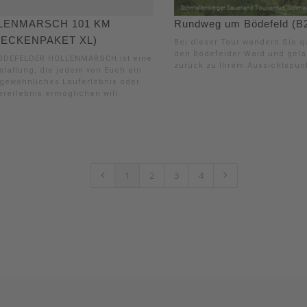
LENMARSCH 101 KM
Rundweg um Bödefeld (B
RECKENPAKET XL)
Bei dieser Tour wandern Sie q
den Bödefelder Wald und gel
ÖDEFELDER HOLLENMARSCH ist eine
zurück zu Ihrem Aussichtspunk
staltung, die jedem von Euch ein
gewöhnliches Lauferlebnis oder
rerlebnis ermöglichen will.
1
2
3
4