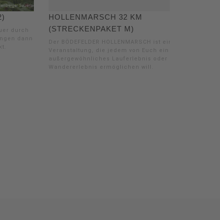
2)
HOLLENMARSCH 32 KM
(STRECKENPAKET M)
uer durch
angen dann
Der BÖDEFELDER HOLLENMARSCH ist eine
t.
Veranstaltung, die jedem von Euch ein
außergewöhnliches Lauferlebnis oder
Wandererlebnis ermöglichen will.