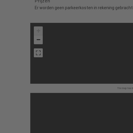
Prijzen
Er worden geen parkeerkosten in rekening gebracht
+
−
The map has be