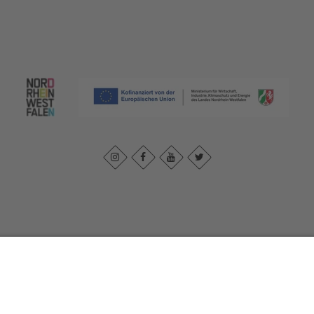
k
|
Privacybeleid
|
Verklaring van toegankelijkheid
|
Neem contact met 
Johannes-Hummel-Weg 1
57392
Schmallenberg
T: +49 (0) 2974 96980
E: info@sauerland.com