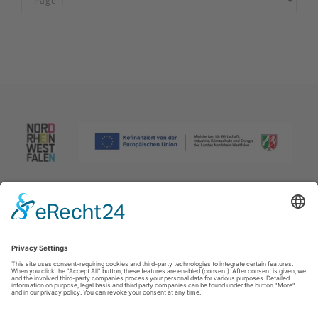
Afdruk
|
Privacybeleid
|
Verklaring van toegankelijkheid
|
Neem
contact met ons op
Johannes-Hummel-Weg 1
57392
Schmallenberg