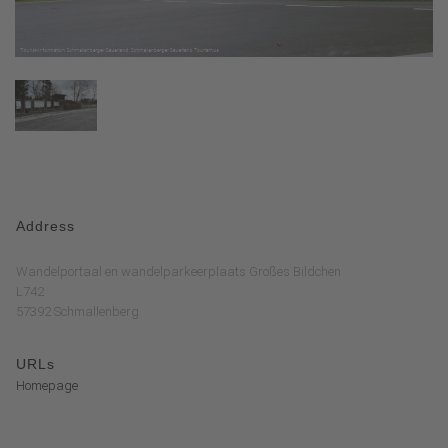
Address
Wandelportaal en wandelparkeerplaats Großes Bildchen
L742
57392 Schmallenberg
URLs
Homepage