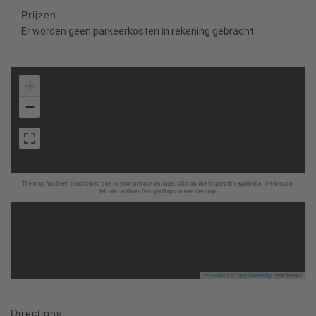
Prijzen
Er worden geen parkeerkosten in rekening gebracht.
+
−
The map has been deactivated due to your privacy settings, click on the fingerprint symbol at the bottom
left and activate Google Maps to use the map.
Leaflet
|
©
OpenStreetMap
contributors
Directions