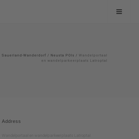
Sauerland-Wanderdorf
/
Neusta POIs
/
Wandelportaal
en wandelparkeerplaats Latroptal
Address
Wandelportaal en wandelparkeerplaats Latroptal