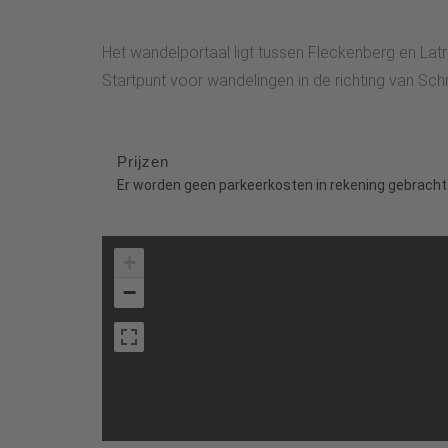
Het wandelportaal ligt tussen Fleckenberg en Lat
Startpunt voor wandelingen in de richting van Sc
Prijzen
Er worden geen parkeerkosten in rekening gebracht
+
−