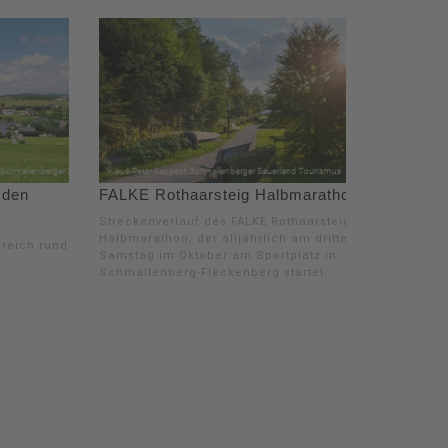
 den
FALKE Rothaarsteig Halbmarathon
Streckenverlauf des FALKE Rothaarsteig-
Halbmarathon, der alljährlich am dritten
sreich rund
Samstag im Oktober am Sportplatz in
Schmallenberg-Fleckenberg startet.