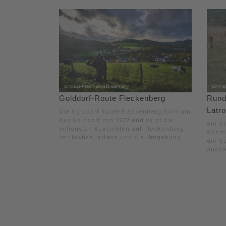
Golddorf-Route Fleckenberg
Rund
Latro
Die Golddorf Route Fleckenberg führt um
das Golddorf von 1977 und zeigt die
Am Or
schönsten Aussichten auf Fleckenberg
Schma
im Hochsauerland und die Umgebung.
die S
Ausga