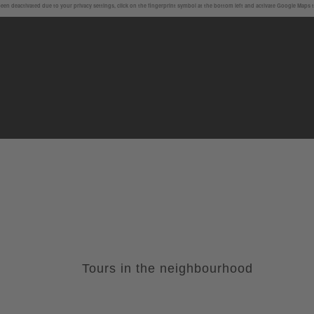
en deactivated due to your privacy settings, click on the fingerprint symbol at the bottom left and activate Google Maps 
Tours in the neighbourhood