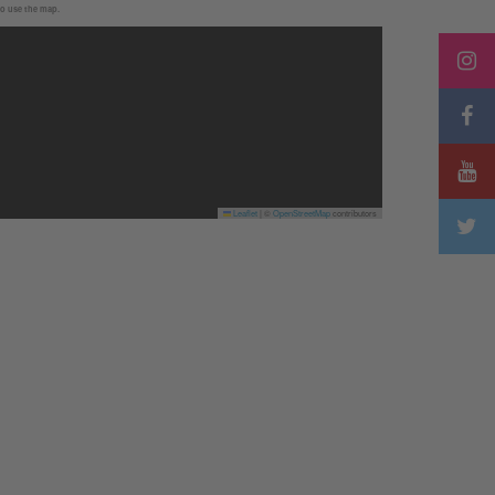
to use the map.
Leaflet
|
©
OpenStreetMap
contributors