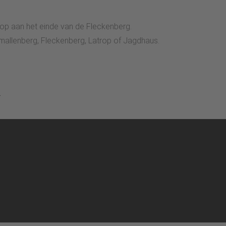
rop aan het einde van de Fleckenberg.
hmallenberg, Fleckenberg, Latrop of Jagdhaus.
.