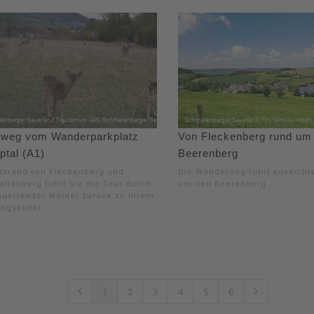
weg vom Wanderparkplatz
Von Fleckenberg rund um
ptal (A1)
Beerenberg
tsrand von Fleckenberg und
Die Wanderung führt aussicht
llenberg führt Sie die Tour durch
um den Beerenberg.
auerländer Wälder zurück zu Ihrem
ngspunkt.
1
2
3
4
5
6