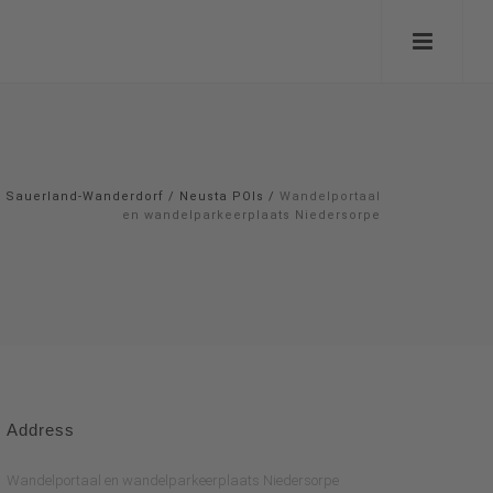
Sauerland-Wanderdorf
/
Neusta POIs
/
Wandelportaal
en wandelparkeerplaats Niedersorpe
Address
Wandelportaal en wandelparkeerplaats Niedersorpe