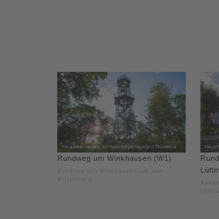
Rundweg um Winkhausen (W1)
Rund
Lütt
Rundtour von Winkhausen um den
Wilzenberg.
Rundt
Lüttm