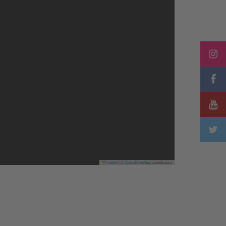
Leaflet
|
©
OpenStreetMap
contributors