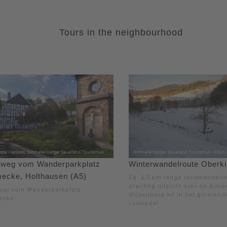
Tours in the neighbourhood
weg vom Wanderparkplatz
Winterwandelroute Oberk
mecke, Holthausen (A5)
Ca. 6,5 km lange rondwandeli
prachtig uitzicht over de Almer
our vom Wanderparkplatz
Wilzenberg en in het glooiend
ecke.
Lennedal.