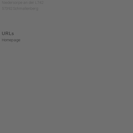
Niedersorpe an der L742
57392 Schmallenberg
URLs
Homepage