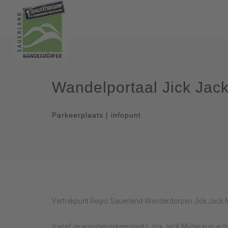
Wandelportaal Jick Jac
Parkeerplaats | infopunt
Vertrekpunt Regio Sauerland-Wanderdorpen Jick Jack 
Vanaf de wandelparkeerplaats Jick Jack Mühle kun je 