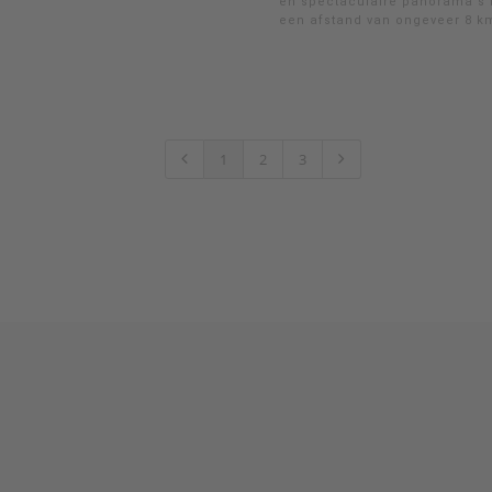
en spectaculaire panorama's 
een afstand van ongeveer 8 k
1
2
3