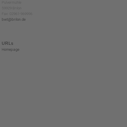
Pulvermühle
59929 Brilon
Fax: 02961-969996
bwt@brilon.de
URLs
Homepage