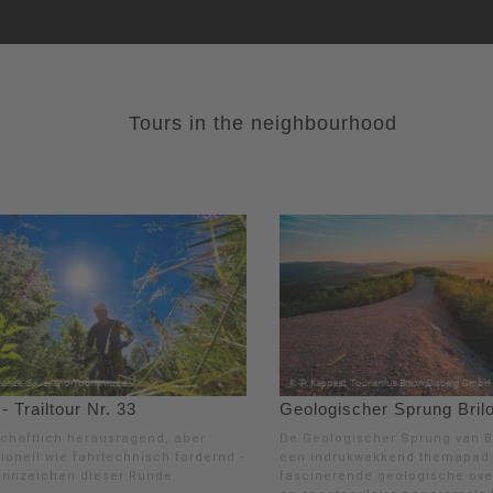
Tours in the neighbourhood
 Trailtour Nr. 33
Geologischer Sprung Bril
chaftlich herausragend, aber
De Geologischer Sprung van Br
ionell wie fahrtechnisch fordernd -
een indrukwekkend themapad 
ennzeichen dieser Runde.
fascinerende geologische ov