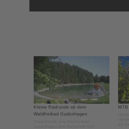
Kleine Radrunde ab dem
MTB -
Waldfreibad Gudenhagen
Lands
kondit
15 km Runde vom Waldfreibad
die K
Gudenhagen über Hoppecke und