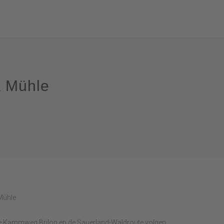
k Mühle
Mühle
de Kammweg Brilon en de Sauerland-Waldroute volgen.