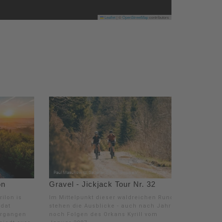
Leaflet
|
©
OpenStreetMap
contributors
on
Gravel - Jickjack Tour Nr. 32
ilon is
Im Mittelpunkt dieser waldreichen Runde
dat
stehen die Ausblicke - auch nach Jahren
ergangen
noch Folgen des Orkans Kyrill vom