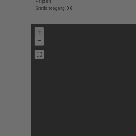
Prijzen
Gratis toegang: 0 €
+
−