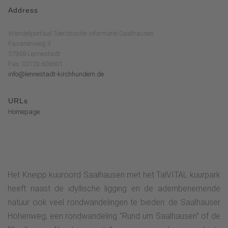
Address
Wandelportaal Toeristische informatie Saalhausen
Fasanenweg 3
57368 Lennestadt
Fax: 02723 608801
info@lennestadt-kirchhundem.de
URLs
Homepage
Het Kneipp kuuroord Saalhausen met het TalVITAL kuurpark
heeft naast de idyllische ligging en de adembenemende
natuur ook veel rondwandelingen te bieden: de Saalhauser
Höhenweg, een rondwandeling "Rund um Saalhausen" of de