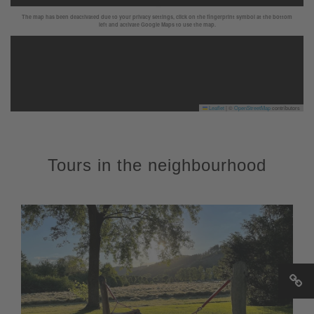
The map has been deactivated due to your privacy settings, click on the fingerprint symbol at the bottom
left and activate Google Maps to use the map.
Leaflet
|
©
OpenStreetMap
contributors
Tours in the neighbourhood