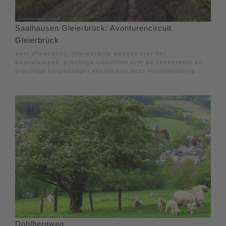
Saalhausen Gleierbrück: Avonturencircuit
Gleierbrück
Veel afwisseling, interessante weetjes over het
bosnatuurpad, prachtige uitzichten over de Lennevallei en
prachtige bospassages kenmerken deze rondwandeling.
Dohlbergweg