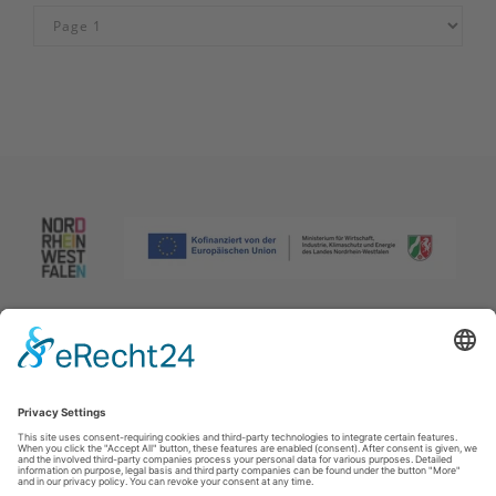
Afdruk
|
Privacybeleid
|
Verklaring van toegankelijkheid
|
Neem
contact met ons op