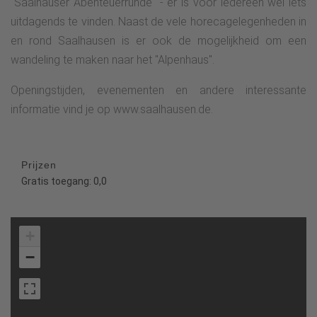
"Saalhauser Abenteuerrunde" - er is voor iedereen wel iets
uitdagends te vinden. Naast de vele horecagelegenheden in
en rond Saalhausen is er ook de mogelijkheid om een
wandeling te maken naar het "Alpenhaus".
Openingstijden, evenementen en andere interessante
informatie vind je op www.saalhausen.de.
Prijzen
Gratis toegang: 0,0
+
−