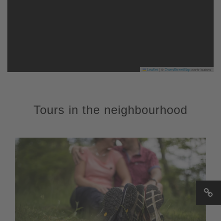
Leaflet
|
©
OpenStreetMap
contributors
Tours in the neighbourhood