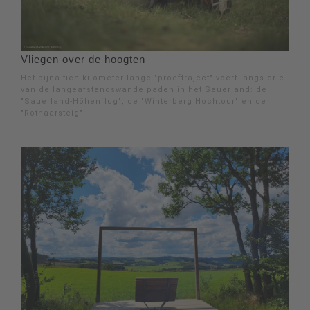
Vliegen over de hoogten
Het bijna tien kilometer lange "proeftraject" voert langs drie
van de langeafstandswandelpaden in het Sauerland: de
"Sauerland-Höhenflug", de "Winterberg Hochtour" en de
"Rothaarsteig".