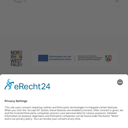
Afdruk
|
Privacybeleid
|
Verklaring van toegankelijkheid
|
Neem
contact met ons op
Johannes-Hummel-Weg 1
57392
Schmallenberg