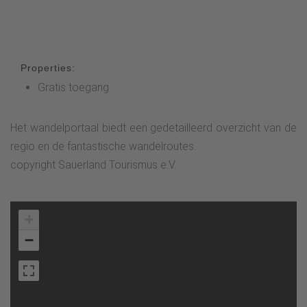
Properties:
Gratis toegang
Het wandelportaal biedt een gedetailleerd overzicht van de
regio en de fantastische wandelroutes.
copyright Sauerland Tourismus e.V.
+
−