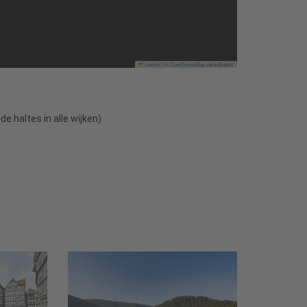
Leaflet
|
©
OpenStreetMap
contributors
e haltes in alle wijken)