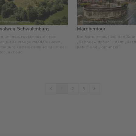
walweg Schwalenburg
Märchentour
an de indrukwekkendste grote
Die Märchentour auf den Spur
len uit de vroege middeleeuwen,
„Schneewittchen“, dem „Gesti
mmuurd kasteelcomplex van meer
Kater“ und „Rapunzel“
200 jaar oud
1
2
3