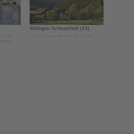
Willingen-Schwalefeld (S4)
en von
Treis - Lommerke - Ittertal - Treis
efelten