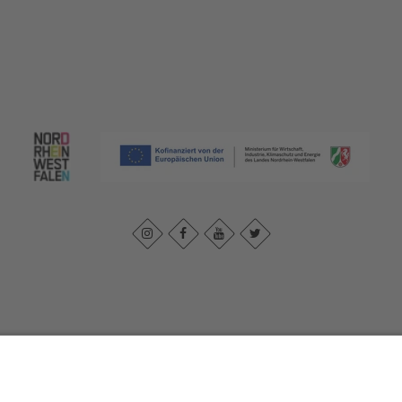
k
|
Privacybeleid
|
Verklaring van toegankelijkheid
|
Neem contact met 
Johannes-Hummel-Weg 1
57392
Schmallenberg