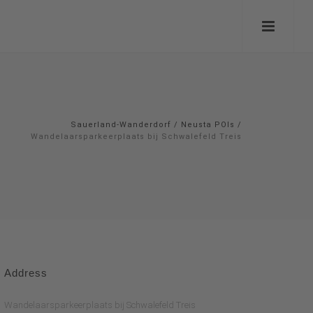
Sauerland-Wanderdorf
/
Neusta POIs
/
Wandelaarsparkeerplaats bij Schwalefeld Treis
Address
Wandelaarsparkeerplaats bij Schwalefeld Treis