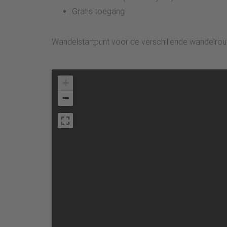
Gratis toegang
Wandelstartpunt voor de verschillende wandelrou
+
−