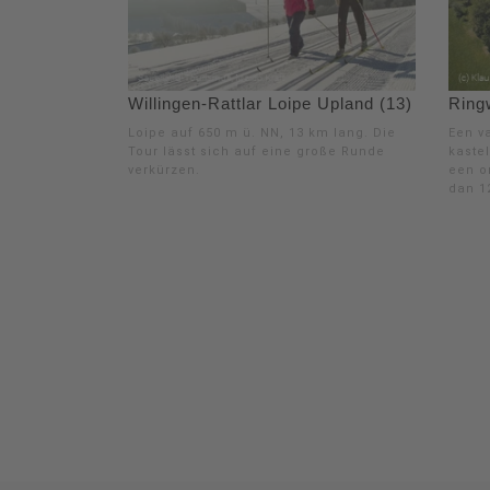
Willingen-Rattlar Loipe Upland (13)
Ring
Loipe auf 650 m ü. NN, 13 km lang. Die
Een v
Tour lässt sich auf eine große Runde
kaste
verkürzen.
een o
dan 1