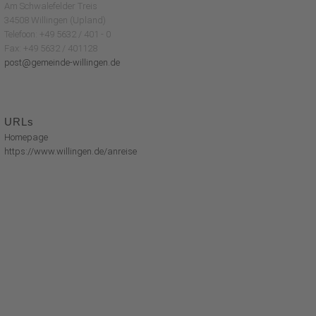
Am Schwalefelder Treis
34508 Willingen (Upland)
Telefoon: +49 5632 / 401 - 0
Fax: +49 5632 / 401128
post@gemeinde-willingen.de
URLs
Homepage
https://www.willingen.de/anreise