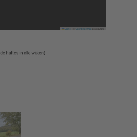
Leaflet
|
©
OpenStreetMap
contributors
e haltes in alle wijken)