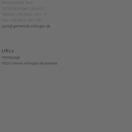
Bömighäuser Teich
34508 Willingen (Upland)
Telefoon: +49 5632 / 401 - 0
Fax: +49 5632 / 401128
post@gemeinde-willingen.de
URLs
Homepage
https://www.willingen.de/anreise