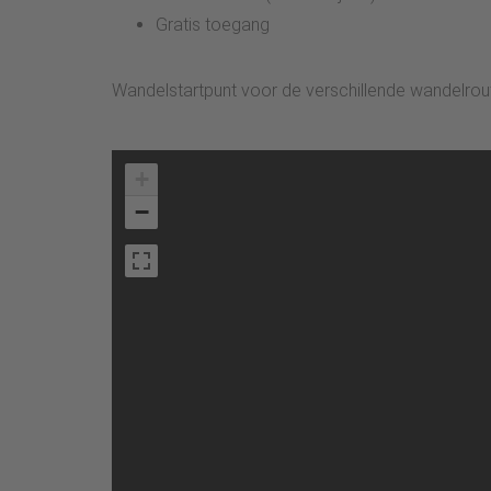
Gratis toegang
Wandelstartpunt voor de verschillende wandelrou
+
−