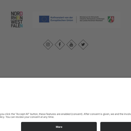
k
|
Privacybeleid
|
Verklaring van toegankelijkheid
|
Neem contact met 
Johannes-Hummel-Weg 1
57392
Schmallenberg
T: +49 (0) 2974 96980
E: info@sauerland.com
Cookie-Einstellungen