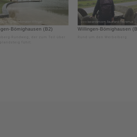
ingen-Bömighausen (B2)
Willingen-Bömighausen (
nberg-Rundweg, der zum Teil über
Rund um den Werbelberg
plandsteig führt.