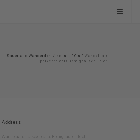
Sauerland-Wanderdorf
/
Neusta POIs
/
Wandelaars
parkeerplaats Bömighausen Teich
Address
Wandelaars parkeerplaats Bömighausen Teich