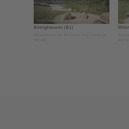
Bömighausen (B1)
Will
Uplandsteig van Kleinsee naar boven in
Grote
het dal
den U