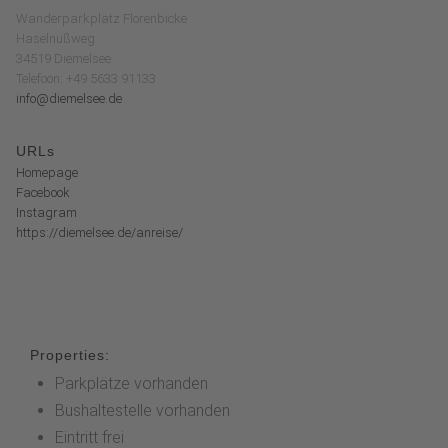
Wanderparkplatz Florenbicke
Haselnußweg
34519 Diemelsee
Telefoon: +49 5633 91133
info@diemelsee.de
URLs
Homepage
Facebook
Instagram
https://diemelsee.de/anreise/
Properties:
Parkplätze vorhanden
Bushaltestelle vorhanden
Eintritt frei