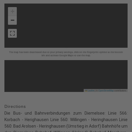
+
−
The map has been deactivated due to your privacy settings, click on the fingerprint symbol at the bottom
left and activate Google Maps to use the map.
Leaflet
|
©
OpenStreetMap
contributors
Directions
Die Bus- und Bahnverbindungen zum Diemelsee: Linie 566:
Korbach - Herighausen Linie 560: Willingen - Heringhausen Linie
560: Bad Arolsen - Heringhausen (Umstieg in Adorf) Bahnhöfe um