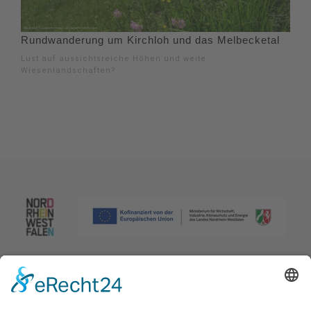
Rundwanderung um Kirchloh und das Melbecketal
Lust auf aussichtsreiche Höhen und weite
Wiesenlandschaften?