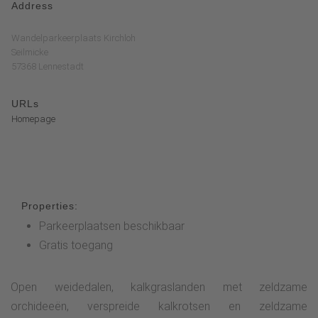
Address
Wandelparkeerplaats Kirchloh
Seilmicke
57368 Lennestadt
URLs
Homepage
Properties:
Parkeerplaatsen beschikbaar
Gratis toegang
Open weidedalen, kalkgraslanden met zeldzame
orchideeën, verspreide kalkrotsen en zeldzame