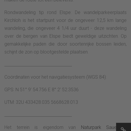
Rondwandeling tip rond Elspe: De wandelparkeerplaats
Kirchloh is het startpunt voor de ongeveer 12,5 km lange
wandeling, die ongeveer 4 1/4 uur duurt - deze wandeling
over de bergen van Elspe biedt geweldige uitzichten. Op
gemakkelijke paden die door soortenrijke bossen leiden,
schijnt de zon op blootgestelde plaatsen.
_________________________________
Coördinaten voor het navigatiesysteem (WGS 84):
GPS: N 51° 9' 54.756 E 8° 2' 52.3536
UTM: 32U 433428.035 5668628.013
_________________________________
Het terrein is eigendom van
Naturpark Sauerland