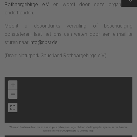
Rothaargebirge e.V.
en wordt door deze organisatie
onderhouden.
Mocht u desondanks vervuiling of beschadiging
constateren, laat het ons dan weten door een e-mail te
sturen naar
info@npsr.de.
(Bron: Naturpark Sauerland Rothaargebirge e.V.)
+
−
The map has been deactivated due to your privacy settings, click on the fingerprint symbol at the bottom
left and activate Google Maps to use the map.