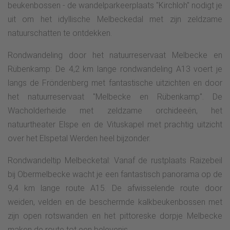
beukenbossen - de wandelparkeerplaats "Kirchloh" nodigt je
uit om het idyllische Melbeckedal met zijn zeldzame
natuurschatten te ontdekken.
Rondwandeling door het natuurreservaat Melbecke en
Rübenkamp: De 4,2 km lange rondwandeling A13 voert je
langs de Fröndenberg met fantastische uitzichten en door
het natuurreservaat "Melbecke en Rübenkamp". De
Wacholderheide met zeldzame orchideeën, het
natuurtheater Elspe en de Vituskapel met prachtig uitzicht
over het Elspetal Werden heel bijzonder.
Rondwandeltip Melbecketal: Vanaf de rustplaats Raizebeil
bij Obermelbecke wacht je een fantastisch panorama op de
9,4 km lange route A15. De afwisselende route door
weiden, velden en de beschermde kalkbeukenbossen met
zijn open rotswanden en het pittoreske dorpje Melbecke
maken de route tot een belevenis.