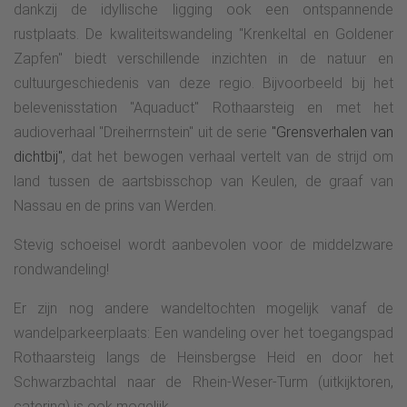
dankzij de idyllische ligging ook een ontspannende
rustplaats. De kwaliteitswandeling "Krenkeltal en Goldener
Zapfen" biedt verschillende inzichten in de natuur en
cultuurgeschiedenis van deze regio. Bijvoorbeeld bij het
belevenisstation "Aquaduct" Rothaarsteig en met het
audioverhaal "Dreiherrnstein" uit de serie
"Grensverhalen van
dichtbij"
, dat het bewogen verhaal vertelt van de strijd om
land tussen de aartsbisschop van Keulen, de graaf van
Nassau en de prins van Werden.
Stevig schoeisel wordt aanbevolen voor de middelzware
rondwandeling!
Er zijn nog andere wandeltochten mogelijk vanaf de
wandelparkeerplaats: Een wandeling over het toegangspad
Rothaarsteig langs de Heinsbergse Heid en door het
Schwarzbachtal naar de Rhein-Weser-Turm (uitkijktoren,
catering) is ook mogelijk.