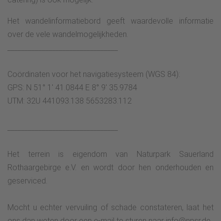
Het wandelinformatiebord geeft waardevolle informatie
over de vele wandelmogelijkheden.
________________________________
Coördinaten voor het navigatiesysteem (WGS 84):
GPS: N 51° 1' 41.0844 E 8° 9' 35.9784
UTM: 32U 441093.138 5653283.112
________________________________
Het terrein is eigendom van Naturpark Sauerland
Rothaargebirge e.V. en wordt door hen onderhouden en
geserviced.
Mocht u echter vervuiling of schade constateren, laat het
ons dan weten door een e-mail te sturen naar info@npsr.de.