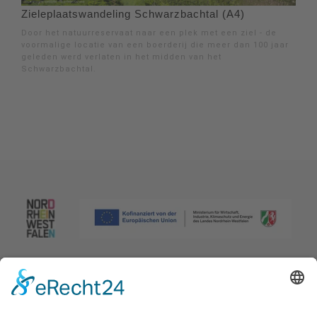
Zieleplaatswandeling Schwarzbachtal (A4)
Door het natuurreservaat naar een plek met een ziel - de
voormalige locatie van een boerderij die meer dan 100 jaar
geleden werd verlaten in het midden van het
Schwarzbachtal.