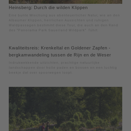
Heinsberg: Durch die wilden Klippen
Eine bunte Mischung aus abenteuerlicher Natur, wie an den
Albaumer Klippen, herrlichen Aussichten und ruhigen
Waldpassagen bestimmt diese Tour, die auch an den Rand
des "Panorama Park Sauerland Wildpark" führt.
Kwaliteitsreis: Krenkeltal en Goldener Zapfen -
bergkamwandeling tussen de Rijn en de Weser
Indrukwekkende uitzichten, prachtige natuurlijke
landschappen door holle paden en bossen en een luchtig
beekje dat over spoorwegen loopt.