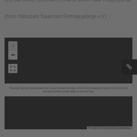
(Bron: Naturpark Sauerland Rothaargebirge e.V.)
+
−
The map has been deactivated due to your privacy settings, click on the fingerprint symbol at the bottom
left and activate Google Maps to use the map.
Leaflet
|
©
OpenStreetMap
contributors