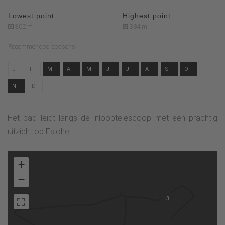
Lowest point
Highest point
302 m
384 m
Recommended seasons
J
F
M
A
M
J
J
A
S
O
N
D
Het pad leidt langs de inlooptelescoop met een prachtig
uitzicht op Eslohe.
+
−
3