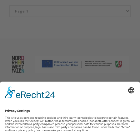
Afdruk
|
Privacybeleid
|
Verklaring van toegankelijkheid
|
Neem
contact met ons op
Johannes-Hummel-Weg 1
57392
Schmallenberg