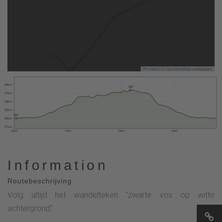
Leaflet
|
©
OpenStreetMap
contributors
400 m
384
375 m
350 m
325 m
301
300 m
275 m
0 km
1 km
2 km
3 km
Information
Routebeschrijving
Volg altijd het wandelteken "zwarte vos op witte
achtergrond".