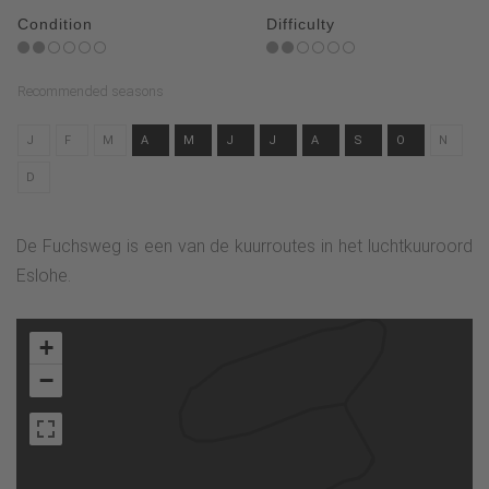
Condition
Difficulty
Recommended seasons
J
F
M
A
M
J
J
A
S
O
N
D
De Fuchsweg is een van de kuurroutes in het luchtkuuroord
Eslohe.
+
−