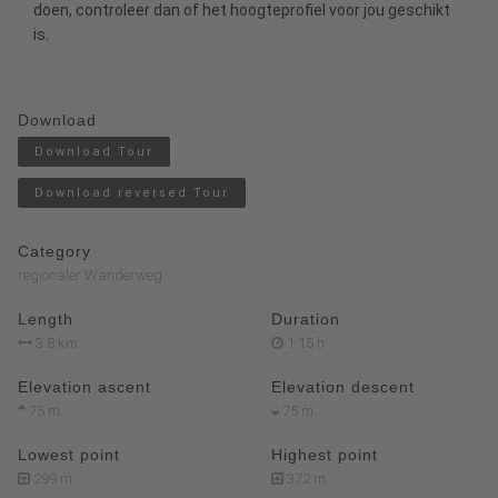
doen, controleer dan of het hoogteprofiel voor jou geschikt
is.
Download
Download Tour
Download reversed Tour
Category
regionaler Wanderweg
Length
Duration
3.8 km
1:15 h
Elevation ascent
Elevation descent
75 m
75 m
Lowest point
Highest point
299 m
372 m