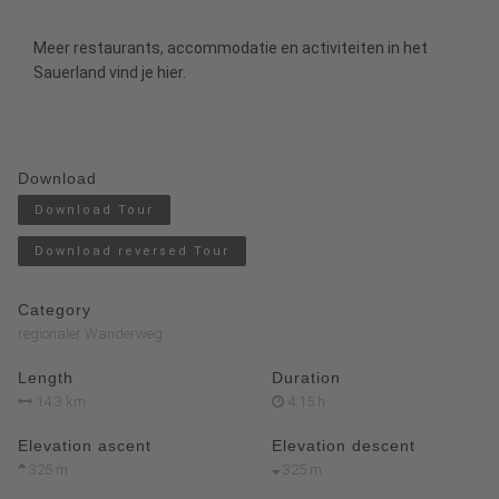
Meer restaurants, accommodatie en activiteiten in het
Sauerland
vind je
hier
.
Download
Download Tour
Download reversed Tour
Category
regionaler Wanderweg
Length
Duration
14.3 km
4:15 h
Elevation ascent
Elevation descent
325 m
325 m