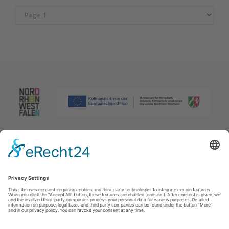
Afdruk
|
Privacybeleid
|
Verklaring van toegankelijkheid
|
Neem
contact met ons op
Johannes-Hummel-Weg 1
57392
Schmallenberg