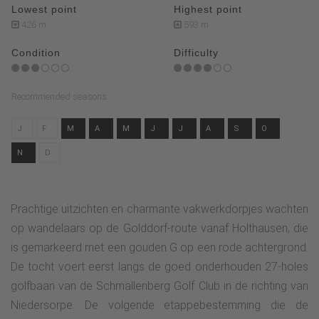
Lowest point
Highest point
426 m
593 m
Condition
Difficulty
Recommended seasons
J
F
M
A
M
J
J
A
S
O
N
D
Prachtige uitzichten en charmante vakwerkdorpjes wachten
op wandelaars op de Golddorf-route vanaf Holthausen, die
is gemarkeerd met een gouden G op een rode achtergrond.
De tocht voert eerst langs de goed onderhouden 27-holes
golfbaan van de Schmallenberg Golf Club in de richting van
Niedersorpe. De volgende etappebestemming die de