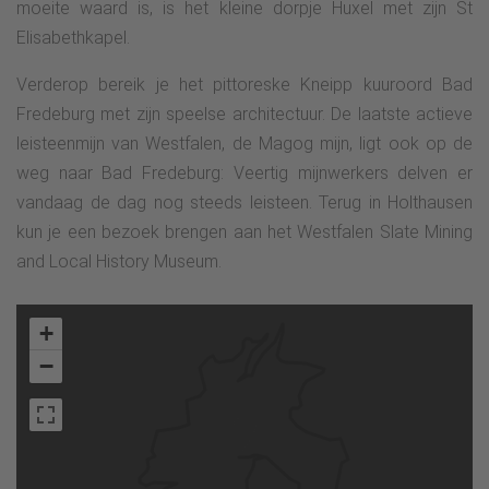
moeite waard is, is het kleine dorpje Huxel met zijn St
Elisabethkapel.
Verderop bereik je het pittoreske Kneipp kuuroord Bad
Fredeburg met zijn speelse architectuur. De laatste actieve
leisteenmijn van Westfalen, de Magog mijn, ligt ook op de
weg naar Bad Fredeburg: Veertig mijnwerkers delven er
vandaag de dag nog steeds leisteen. Terug in Holthausen
kun je een bezoek brengen aan het Westfalen Slate Mining
and Local History Museum.
+
−