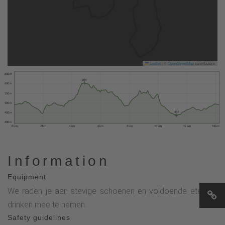
Leaflet
|
©
OpenStreetMap
contributors
650 m
604
600 m
550 m
500 m
437
450 m
400 m
0 km
2 km
4 km
6 km
8 km
10 km
12 km
14 km
Information
Equipment
We raden je aan stevige schoenen en voldoende eten en
drinken mee te nemen.
Safety guidelines