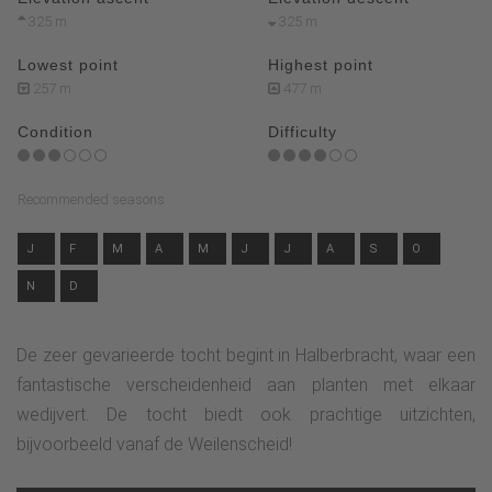
325 m
325 m
Lowest point
Highest point
257 m
477 m
Condition
Difficulty
Recommended seasons
J
F
M
A
M
J
J
A
S
O
N
D
De zeer gevarieerde tocht begint in Halberbracht, waar een
fantastische verscheidenheid aan planten met elkaar
wedijvert. De tocht biedt ook prachtige uitzichten,
bijvoorbeeld vanaf de Weilenscheid!