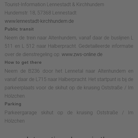
die afdalen in de Lennevallei. Het landschap is
Tourist-Information Lennestadt & Kirchhundem
onderhoudend en er zijn altijd mooie uitzichten. De nadering
Hundemstr. 18, 57368 Lennestadt
van de vallei kan niet worden genegeerd en asfalt begint bij
www.lennestadt-kirchhundem.de
het eerste huis in Theten. Een haarspeldbocht brengt je
Public transit
helemaal naar het kleine dorp, met een eerbiedwaardige
Neem de trein naar Altenhundem, vanaf daar de buslijnen L
lindeboom (5). In het dal sla je Die Linke op, de dorpsweg.
511 en L 512 naar Halberpracht. Gedetailleerde informatie
Aan het einde van het dorp gaat de route steil Die Linke op
over de dienstregeling op:
www.zws-online.de
en na het laatste huis begint een breed zandpad. Je wint
How to get there
weer hoogte met een goed uitzicht over de open vallei. Na
Neem de B236 door het Lennetal naar Altenhundem en
7,1 km leidt de klim naar de splitsing bij het "Meggen
vanaf daar de L715 naar Halberpracht. Het startpunt is bij de
Heiligenhäuschen" (6). Met de witte ∆ moet je nu de klim
parkeerplaats voor de skihut op de kruising Oststraße / Im
onder de Hardt bedwingen. De beloning is een uitzicht (7) op
Hölzchen.
Meggen en het Lennedal. Na een laatste omweg in het bos
Parking
leidt de route door weiden en Weiden terug naar
Parkeergarage skihut op de kruising Oststraße / Im
Halberbracht (S).
Hölzchen