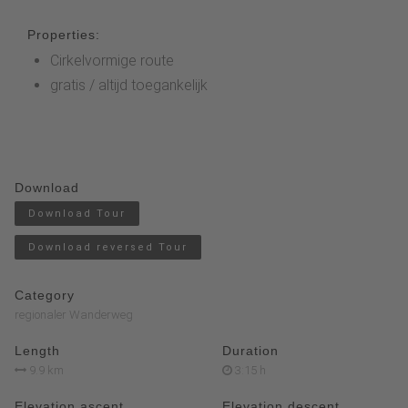
Properties:
Cirkelvormige route
gratis / altijd toegankelijk
Download
Download Tour
Download reversed Tour
Category
regionaler Wanderweg
Length
Duration
9.9 km
3:15 h
Elevation ascent
Elevation descent