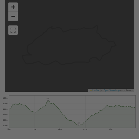
+
−
Leaflet
|
©
OpenStreetMap
contributors
500 m
478
450 m
400 m
350 m
300 m
257
250 m
0 km
2 km
4 km
6 km
8 km