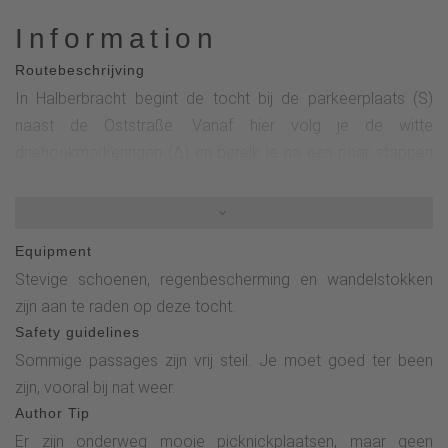
Information
Routebeschrijving
In Halberbracht begint de tocht bij de parkeerplaats (S)
naast de Oststraße. Vanaf hier volg je de witte
driehoekmarkeringen (∆) en bereik je na een paar stappen
de skihut Halberbracht (let op de openingstijden, geopend
van donderdag tot zondag, tel. 02721/83126) en de
bosrand. Na een tijdje word je beloond met een prachtig
Equipment
uitzicht op Elspe en het festivalterrein (1) na de bocht. De
Stevige schoenen, regenbescherming en wandelstokken
wandeling gaat afwisselend verder, nu eens langs diverse
zijn aan te raden op deze tocht.
windbreekzones, dan weer dicht dennenbos of gemengd
Safety guidelines
loofbos. Weiden omzomen ook het pad, dat voortdurend
Sommige passages zijn vrij steil. Je moet goed ter been
daalt en na 2 kilometer de weinige huizen van Hachen (2)
zijn, vooral bij nat weer.
bereikt. Hier maak je een scheiding van de ∆ en loop je
Author Tip
bergopwaarts naar rechts. Volg na het laatste huis de A17-
Er zijn onderweg mooie picknickplaatsen, maar geen