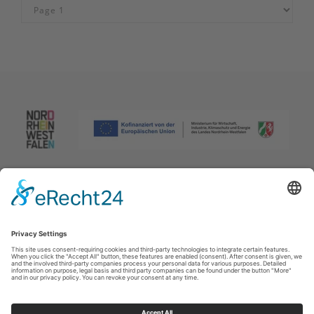
Afdruk
|
Privacybeleid
|
Verklaring van toegankelijkheid
|
Neem
contact met ons op
Johannes-Hummel-Weg 1
57392
Schmallenberg