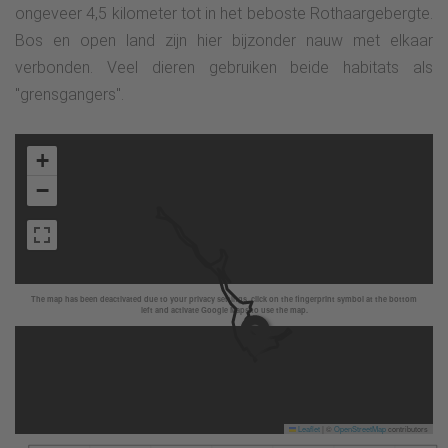
ongeveer 4,5 kilometer tot in het beboste Rothaargebergte.
Bos en open land zijn hier bijzonder nauw met elkaar
verbonden. Veel dieren gebruiken beide habitats als
"grensgangers".
+
−
The map has been deactivated due to your privacy settings, click on the fingerprint symbol at the bottom
left and activate Google Maps to use the map.
Leaflet
|
©
OpenStreetMap
contributors