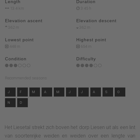
Length
Duration
13.4 km
3:45 h
Elevation ascent
Elevation descent
362 m
362 m
Lowest point
Highest point
448 m
654 m
Condition
Difficulty
Recommended seasons
J
F
M
A
M
J
J
A
S
O
N
D
Het Liesetal strekt zich boven het dorp Liesen uit als een lint
van soortenrijke weiden en weiden over een lengte van