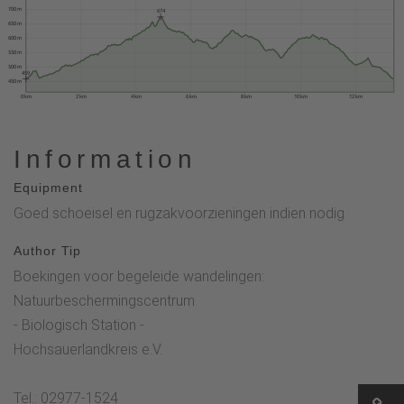
700 m
674
650 m
600 m
550 m
500 m
459
450 m
0 km
2 km
4 km
6 km
8 km
10 km
12 km
Information
Equipment
Goed schoeisel en rugzakvoorzieningen indien nodig
Author Tip
Boekingen voor begeleide wandelingen:
Natuurbeschermingscentrum
- Biologisch Station -
Hochsauerlandkreis e.V.
Tel.: 02977-1524