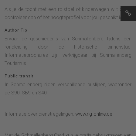
Als je de tocht met een rolstoel of kinderwagen wilt doen,
controleer dan of het hoogteprofiel voor jou geschikt is.
Author Tip
Ervaar de geschiedenis van Schmallenberg tijdens een
rondleiding door de historische binnenstad.
Informatiebrochures zijn verkrijgbaar bij Schmallenberg
Tourismus.
Public transit
In Schmallenberg rijden verschillende buslijnen, waaronder
de S90, SB9 en S40.
Informatie over dienstregelingen:
www.rlg-online.de
Met de Schmallenberg Card kun je gratis gebruikmaken van