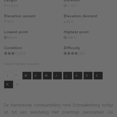
Length
Duration
4.5 km
1:15 h
Elevation ascent
Elevation descent
40 m
43 m
Lowest point
Highest point
360 m
403 m
Condition
Difficulty
Recommended seasons
J
F
M
A
M
J
J
A
S
O
N
D
De barrièrevrije rondwandeling rond Schmallenberg nodigt
uit tot een wandeling met prachtige panorama's. De