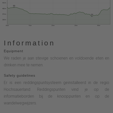
425 m
406
400 m
375 m
366
350 m
0 km
1 km
2 km
3 km
4 km
Information
Equipment
We raden je aan stevige schoenen en voldoende eten en
drinken mee te nemen.
Safety guidelines
Er is een reddingspuntsysteem geïnstalleerd in de regio
Hochsauerland. Reddingspunten vind je op de
informatieborden bij de knooppunten en op de
wandelwegwijzers.