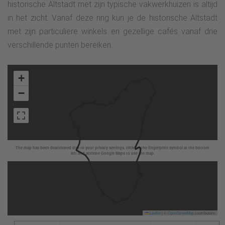
historische Altstadt met zijn typische vakwerkhuizen is altijd
in het zicht. Vanaf deze ring kun je de historische Altstadt
met zijn particuliere winkels en gezellige cafés vanaf drie
verschillende punten bereiken.
+
−
The map has been deactivated due to your privacy settings, click on the fingerprint symbol at the bottom
left and activate Google Maps to use the map.
Leaflet
|
©
OpenStreetMap
contributors