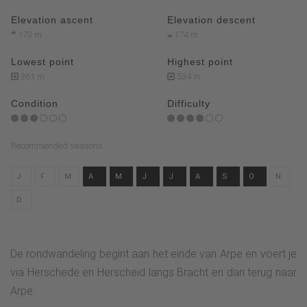
Elevation ascent
Elevation descent
173 m
174 m
Lowest point
Highest point
361 m
534 m
Condition
Difficulty
Recommended seasons
J
F
M
A
M
J
J
A
S
O
N
D
De rondwandeling begint aan het einde van Arpe en voert je
via Herschede en Herscheid langs Bracht en dan terug naar
Arpe.