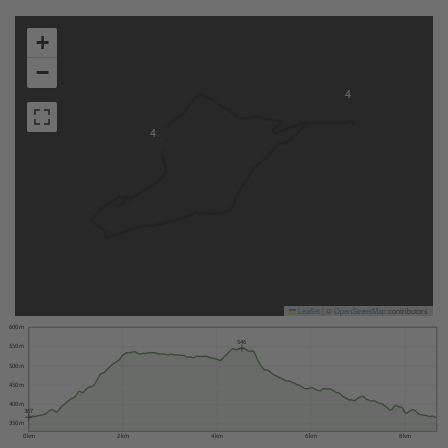
+
−
4
4
Leaflet
|
©
OpenStreetMap
contributors
600 m
546
550 m
500 m
450 m
400 m
367
350 m
0 km
2 km
4 km
6 km
8 km