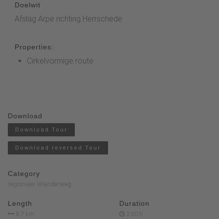
Doelwit
Afslag Arpe richting Herrschede
Properties:
Cirkelvormige route
Download
Download Tour
Download reversed Tour
Category
regionaler Wanderweg
Length
Duration
8.7 km
2:30 h